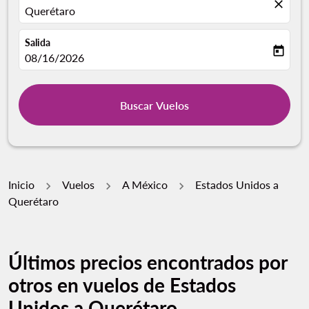
close
Querétaro
Salida
today
fc-booking-departure-date-aria-label
08/16/2026
Buscar Vuelos
Inicio
Vuelos
A México
Estados Unidos a
Querétaro
Últimos precios encontrados por
otros en vuelos de Estados
Unidos a Querétaro