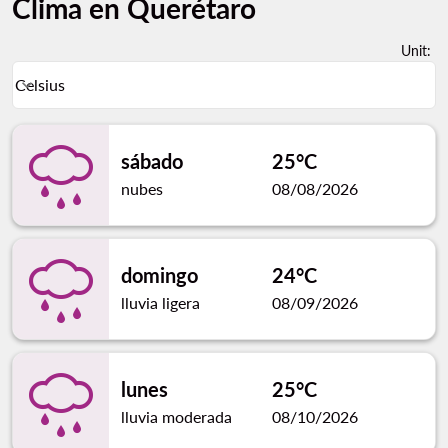
Clima en Querétaro
Unit
:
Weather unit option Celsius Selected
Celsius
keyboard_arrow_down
sábado
25°C
nubes
08/08/2026
domingo
24°C
lluvia ligera
08/09/2026
lunes
25°C
lluvia moderada
08/10/2026