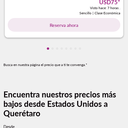
USD75
*
Visto hace: 7 horas .
Sencillo
|
Clase Económica
Reserva ahora
Mostrando cmp-pagination-showing-
Mostrando cmp-pagination-showin
Mostrando cmp-pagination-show
Mostrando cmp-pagination-sh
Mostrando cmp-pagination-
Mostrando cmp-paginatio
Mostrando cmp-paginat
Mostrando cmp-pagin
Busca en nuestra página el precio que a ti te convenga.*
Encuentra nuestros precios más
bajos desde Estados Unidos a
Querétaro
Desde