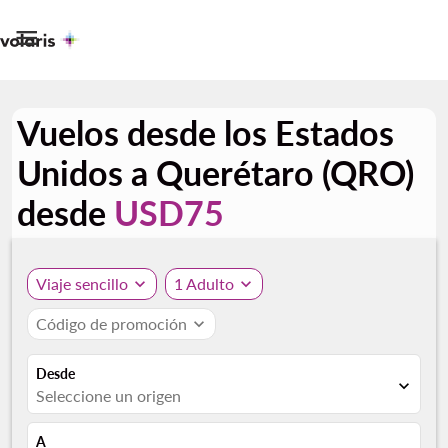

Vuelos desde los Estados
Unidos a Querétaro (QRO)
desde
USD75
Viaje sencillo
expand_more
1 Adulto
expand_more
Código de promoción
expand_more
Desde
expand_more
Seleccione un origen
A