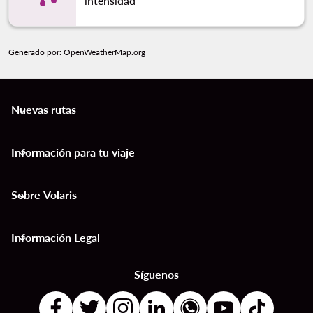
intensidad
Generado por
: OpenWeatherMap.org
Nuevas rutas
keyboard_arrow_down
Información para tu viaje
keyboard_arrow_down
Sobre Volaris
keyboard_arrow_down
Información Legal
keyboard_arrow_down
Síguenos