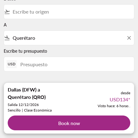
flight_takeoff
A
flight_land
close
Escribe tu presupuesto
USD
Dallas (DFW)
a
desde
Querétaro (QRO)
USD134
*
Salida 12/12/2026
Visto hace: 6 horas .
Sencillo
|
Clase Económica
Book now