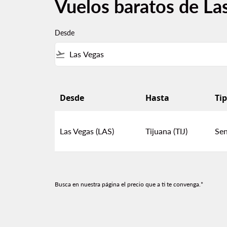
Vuelos baratos de Las
Desde
flight_takeoff
Desde
Hasta
Tip
Vuelos baratos de Las Vegas a Tijuana
Las Vegas (LAS)
Tijuana (TIJ)
Sen
Busca en nuestra página el precio que a ti te convenga.*