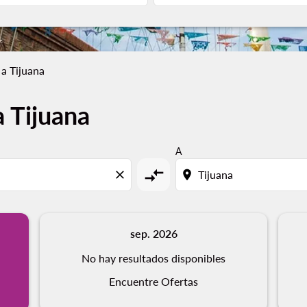
 a Tijuana
a Tijuana
A
compare_arrows
close
location_on
sep. 2026
No hay resultados disponibles
Encuentre Ofertas