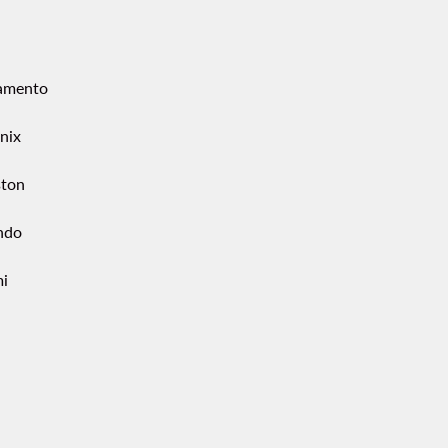
amento
nix
ton
ndo
i