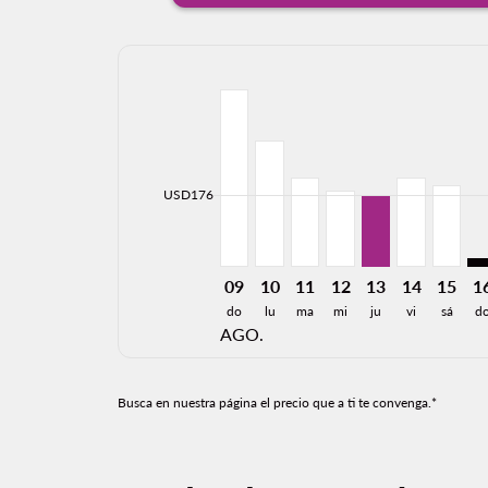
Displaying fares for agosto-2026
LAS–TIJ, 08/09/2026: Desde USD
LAS–TIJ, 08/10/2026: Desde
LAS–TIJ, 08/11/2026: D
LAS–TIJ, 08/12/202
LAS–TIJ, 08/13
LAS–TIJ, 0
LAS–TI
LA
cmp-daily-histogram-bars-legend-min-price-ari
USD176
09
10
11
12
13
14
15
1
do
lu
ma
mi
ju
vi
sá
d
AGO.
Busca en nuestra página el precio que a ti te convenga.*