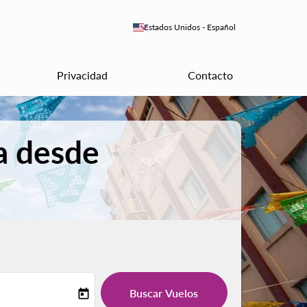
keyboard_arrow_down
Estados Unidos
-
Español
Privacidad
Contacto
a desde
Buscar Vuelos
today
-label