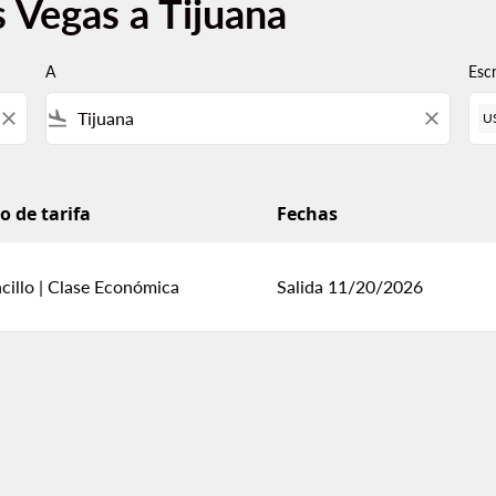
 Vegas a Tijuana
A
Esc
close
flight_land
close
U
o de tarifa
Fechas
cillo
|
Clase Económica
Salida 11/20/2026