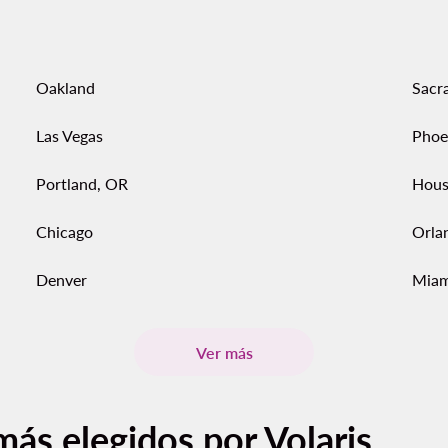
Oakland
Sacr
Las Vegas
Phoe
Portland, OR
Hous
Chicago
Orla
Denver
Miam
Ver más
más elegidos por Volaris