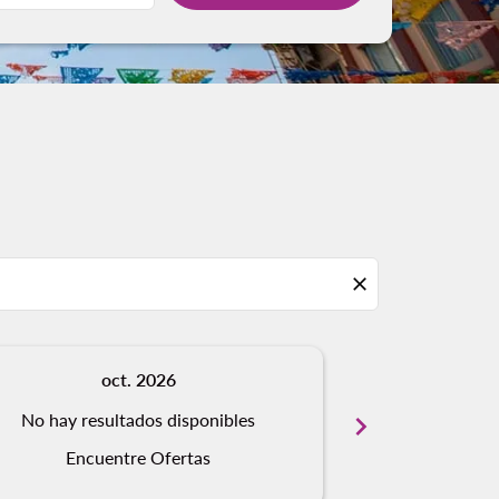
close
oct. 2026
n
Des
No hay resultados disponibles
chevron_right
Visto 
Encuentre Ofertas
Tipo de Vuelo S