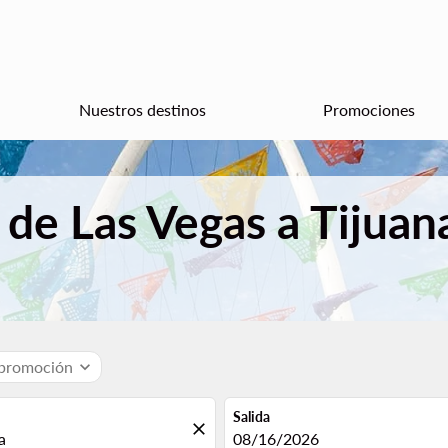
Nuestros destinos
Promociones
 de Las Vegas a Tijuan
 promoción
expand_more
Salida
close
fc-booking-departure-date-aria
08/16/2026