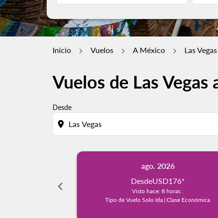
Inicio
Vuelos
A México
Las Vegas
Vuelos de Las Vegas 
Desde
location_on
ago. 2026
Desde
USD176
*
chevron_left
Visto hace: 8 horas .
Tipo de Vuelo Solo Ida
|
Clase Económica