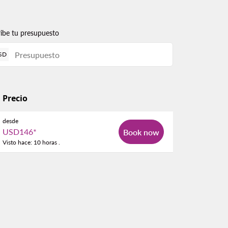
ribe tu presupuesto
SD
Precio
desde
USD146
*
Book now
Visto hace: 10 horas .