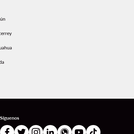
ún
errey
uahua
da
Síguenos