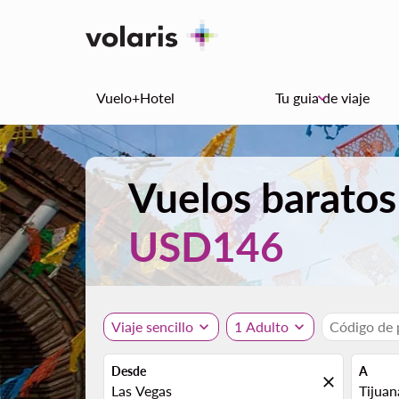
Vuelo+Hotel
Tu guia de viaje
keyboard_arrow_down
Vuelos baratos
USD146
Viaje sencillo
expand_more
1 Adulto
expand_more
Código de
Desde
A
close