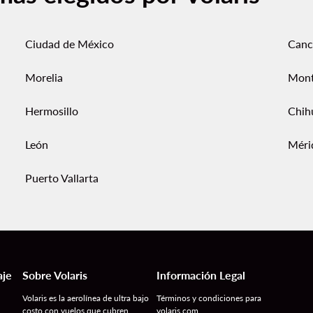
Ciudad de México
Canc
Morelia
Mont
Hermosillo
Chih
León
Méri
Puerto Vallarta
aje
Sobre Volaris
Información Legal
Volaris es la aerolínea de ultra bajo
Términos y condiciones para
costo con vuelos que cubren
volaris.com