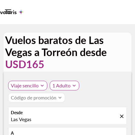

Vuelos baratos de Las
Vegas a Torreón desde
USD165
Viaje sencillo
expand_more
1 Adulto
expand_more
Código de promoción
expand_more
Desde
close
Las Vegas
A