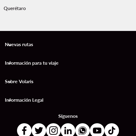
Querétaro
Nuevas rutas
keyboard_arrow_down
Información para tu viaje
keyboard_arrow_down
Sobre Volaris
keyboard_arrow_down
Información Legal
keyboard_arrow_down
Síguenos