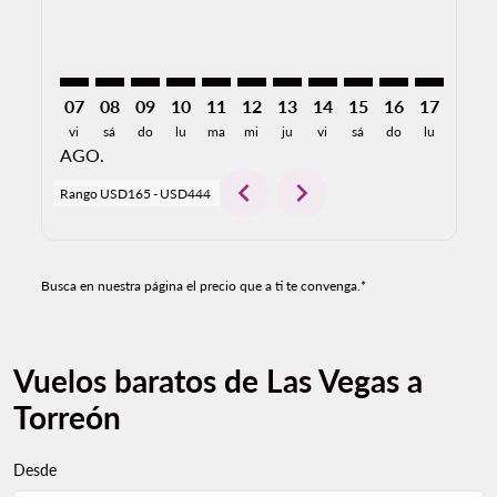
07
08
09
10
11
12
13
14
15
16
17
18
vi
sá
do
lu
ma
mi
ju
vi
sá
do
lu
ma
AGO.
chevron_left
chevron_right
Rango
USD165
-
USD444
Busca en nuestra página el precio que a ti te convenga.*
Vuelos baratos de Las Vegas a
Torreón
Desde