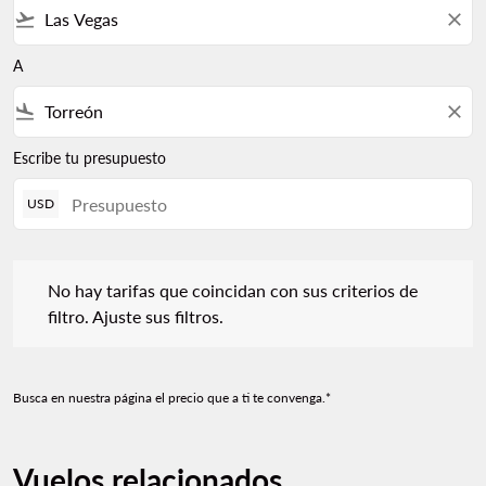
flight_takeoff
close
A
flight_land
close
Escribe tu presupuesto
USD
No hay tarifas que coincidan con sus criterios de filtro. Ajuste s
No hay tarifas que coincidan con sus criterios de
filtro. Ajuste sus filtros.
Busca en nuestra página el precio que a ti te convenga.*
Vuelos relacionados