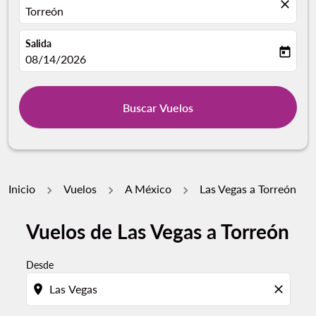
close
Torreón
Salida
today
fc-booking-departure-date-aria-label
08/14/2026
Buscar Vuelos
Inicio
Vuelos
A México
Las Vegas a Torreón
Vuelos de Las Vegas a Torreón
Desde
location_on
close