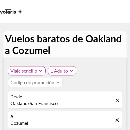

Vuelos baratos de Oakland
a Cozumel
Viaje sencillo
expand_more
1 Adulto
expand_more
Código de promoción
expand_more
Desde
close
Oakland/San Francisco
A
close
Cozumel