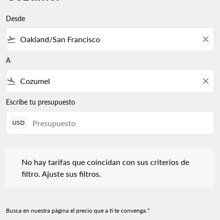
Desde
flight_takeoff
close
A
flight_land
close
Escribe tu presupuesto
USD
No hay tarifas que coincidan con sus criterios de filtro. Ajuste s
No hay tarifas que coincidan con sus criterios de
filtro. Ajuste sus filtros.
Busca en nuestra página el precio que a ti te convenga.*