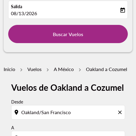
Salida
today
fc-booking-departure-date-aria-label
08/13/2026
Buscar Vuelos
Inicio
Vuelos
A México
Oakland a Cozumel
Vuelos de Oakland a Cozumel
Por favor, intente actualizar su ruta (origen y / o dest
Desde
location_on
close
A