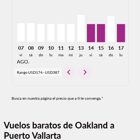
OAK–PVR, 08/07/2026: Desde USD186
OAK–PVR, 08/08/2026: Desde USD186
OAK–PVR, 08/09/2026: Desde USD178
OAK–PVR, 08/10/2026: Desde USD178
OAK–PVR, 08/11/2026: Desde USD1
OAK–PVR, 08/12/2026: Desde 
OAK–PVR, 08/13/2026: De
OAK–PVR, 08/14/2026
OAK–PVR, 08/15/2
OAK–PVR, 08/
OAK–PVR,
OAK–P
O
07
08
09
10
11
12
13
14
15
16
17
18
vi
sá
do
lu
ma
mi
ju
vi
sá
do
lu
ma
AGO.
chevron_left
chevron_right
Rango
USD174
-
USD387
Busca en nuestra página el precio que a ti te convenga.*
Vuelos baratos de Oakland a
Puerto Vallarta