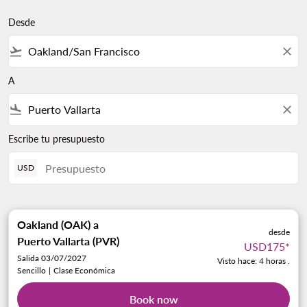
Desde
flight_takeoff
close
A
flight_land
close
Escribe tu presupuesto
USD
Oakland (OAK)
a
desde
Puerto Vallarta (PVR)
USD175
*
Salida 03/07/2027
Visto hace: 4 horas .
Sencillo
|
Clase Económica
Book now