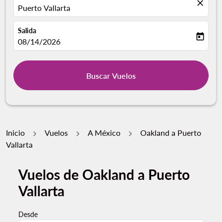
close
Puerto Vallarta
Salida
today
fc-booking-departure-date-aria-label
08/14/2026
Buscar Vuelos
Inicio
Vuelos
A México
Oakland a Puerto
Vallarta
Vuelos de Oakland a Puerto
Vallarta
Desde