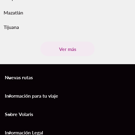
Mazatlán
Tijuana
Ver más
Nuevas rutas
keyboard_arrow_down
Información para tu viaje
keyboard_arrow_down
Sobre Volaris
keyboard_arrow_down
Información Legal
keyboard_arrow_down