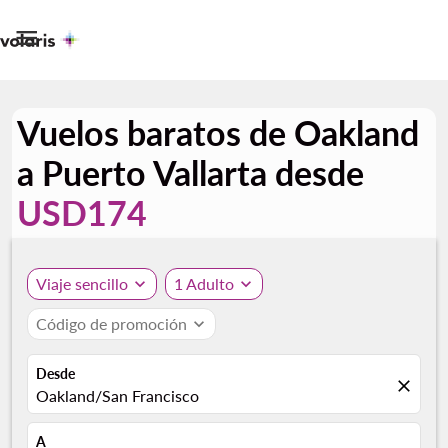

Vuelos baratos de Oakland
a Puerto Vallarta desde
USD174
Viaje sencillo
expand_more
1 Adulto
expand_more
Código de promoción
expand_more
Desde
close
Oakland/San Francisco
A