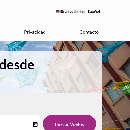
keyboard_arrow_down
Estados Unidos
-
Español
Privacidad
Contacto
 desde
Buscar Vuelos
today
-label