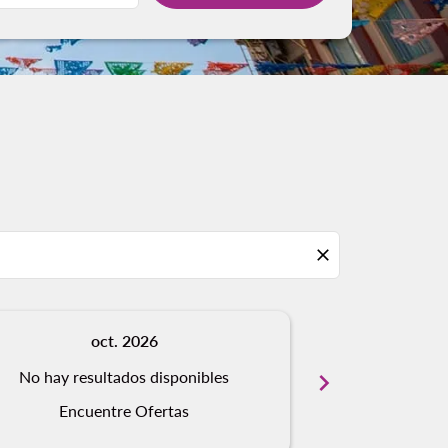
close
oct. 2026
n
No hay resultados disponibles
chevron_right
No hay resu
Encuentre Ofertas
Encue