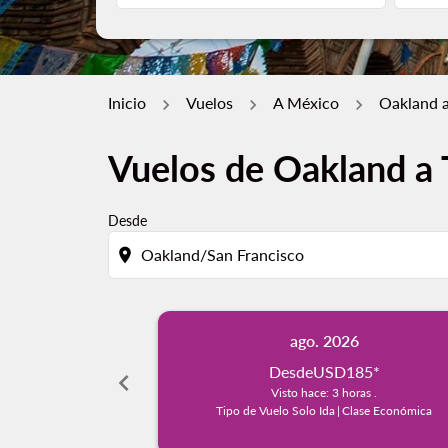
Inicio
Vuelos
A México
Oakland a
Vuelos de Oakland a 
Desde
location_on
ago. 2026
Desde
USD185
*
chevron_left
Visto hace: 3 horas .
Tipo de Vuelo Solo Ida
|
Clase Económica