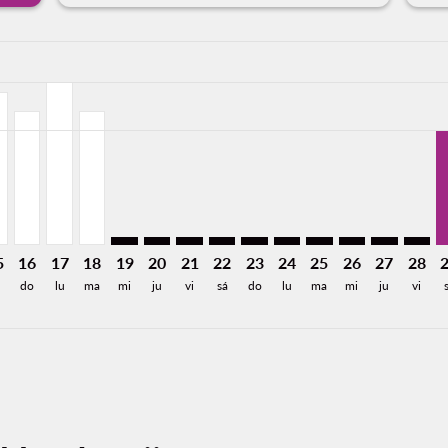
a-label USD262
mer. Encuentre Ofertas
sclaimer. Encuentre Ofertas
s-disclaimer. Encuentre Ofertas
ffers-disclaimer. Encuentre Ofertas
/2026: Desde USD246
8/13/2026: Desde USD226
J, 08/14/2026: Desde USD226
K–TIJ, 08/15/2026: Desde USD246
OAK–TIJ, 08/16/2026: Desde USD216
OAK–TIJ, 08/17/2026: Desde USD262
OAK–TIJ, 08/18/2026: Desde USD216
OAK–TIJ: cmp-view-offers-disclaimer. Encuen
OAK–TIJ: cmp-view-offers-disclaimer. En
OAK–TIJ: cmp-view-offers-disclaimer
OAK–TIJ: cmp-view-offers-discla
OAK–TIJ: cmp-view-offers-d
OAK–TIJ: cmp-view-offe
OAK–TIJ: cmp-view-
OAK–TIJ: cmp-v
OAK–TIJ: c
OAK–T
O
a-label USD185
5
16
17
18
19
20
21
22
23
24
25
26
27
28
á
do
lu
ma
mi
ju
vi
sá
do
lu
ma
mi
ju
vi