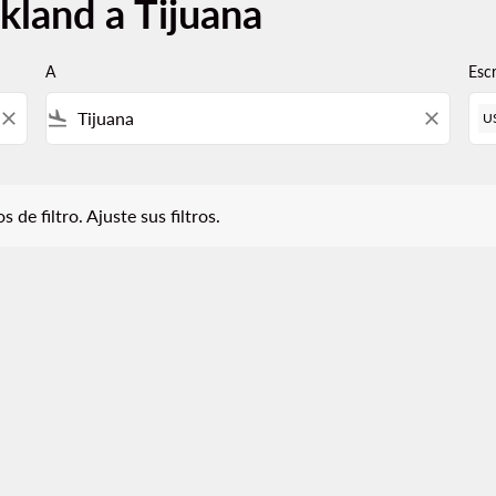
kland a Tijuana
A
Esc
close
flight_land
close
U
iltro. Ajuste sus filtros.
 de filtro. Ajuste sus filtros.