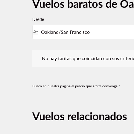
Vuelos baratos de Oa
Desde
flight_takeoff
No hay tarifas que coincidan con sus criterios de f
No hay tarifas que coincidan con sus criterios
Busca en nuestra página el precio que a ti te convenga.*
Vuelos relacionados