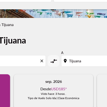
 Tijuana
Tijuana
A
compare_arrows
close
location_on
sep. 2026
Desde
USD185
*
Visto hace: 3 horas .
Tipo de Vuelo Solo Ida
|
Clase Económica