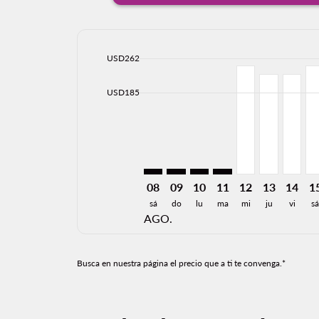
cmp-daily-histogram-bars-legend-max-price-ari
USD262
Displaying fares for agosto-2026
OAK–TIJ: cmp-view-offers-disclai
OAK–TIJ: cmp-view-offers-di
OAK–TIJ: cmp-view-offer
OAK–TIJ: cmp-view-o
OAK–TIJ, 08/12
OAK–TIJ, 0
OAK–TI
OA
cmp-daily-histogram-bars-legend-min-price-ari
USD185
08
09
10
11
12
13
14
1
sá
do
lu
ma
mi
ju
vi
s
AGO.
Busca en nuestra página el precio que a ti te convenga.*