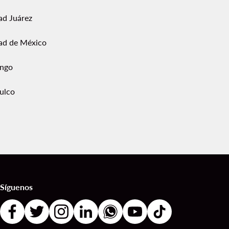
ad Juárez
ad de México
ngo
ulco
Síguenos