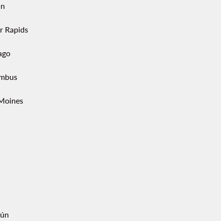
in
r Rapids
ago
mbus
Moines
ún