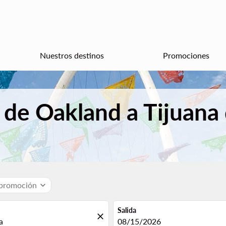
Nuestros destinos
Promociones
 de Oakland a Tijuana
 promoción
expand_more
Salida
close
fc-booking-departure-date-aria
08/15/2026