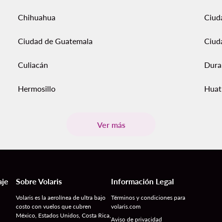
Chihuahua
Ciud
Ciudad de Guatemala
Ciud
Culiacán
Dura
Hermosillo
Huat
Ver más
aje
Sobre Volaris
Información Legal
Volaris es la aerolínea de ultra bajo
Términos y condiciones para
costo con vuelos que cubren
volaris.com
México, Estados Unidos, Costa Rica,
Aviso de privacidad