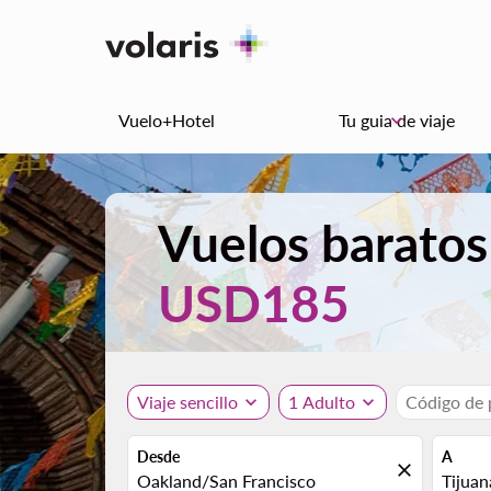
Vuelo+Hotel
Tu guia de viaje
keyboard_arrow_down
Vuelos baratos
USD185
Viaje sencillo
expand_more
1 Adulto
expand_more
Código de
Desde
A
close