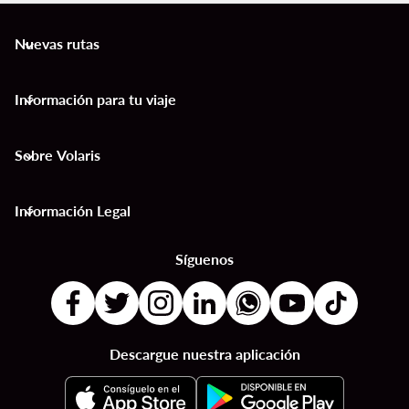
Nuevas rutas
keyboard_arrow_down
Información para tu viaje
keyboard_arrow_down
Sobre Volaris
keyboard_arrow_down
Información Legal
keyboard_arrow_down
Síguenos
Descargue nuestra aplicación