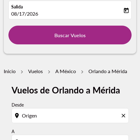
Salida
today
fc-booking-departure-date-aria-label
08/17/2026
Buscar Vuelos
Inicio
Vuelos
A México
Orlando a Mérida
Vuelos de Orlando a Mérida
Por favor, intente actualizar su ruta (origen y / o dest
Desde
location_on
close
A