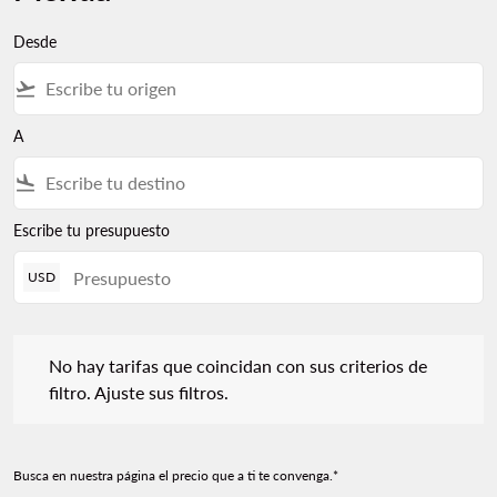
Desde
flight_takeoff
A
flight_land
Escribe tu presupuesto
USD
No hay tarifas que coincidan con sus criterios de filtro. Ajuste s
No hay tarifas que coincidan con sus criterios de
filtro. Ajuste sus filtros.
Busca en nuestra página el precio que a ti te convenga.*