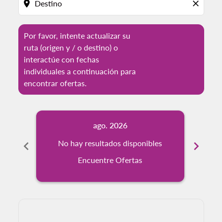
location_on
close
Por favor, intente actualizar su
ruta (origen y / o destino) o
interactúe con fechas
individuales a continuación para
encontrar ofertas.
ago. 2026
chevron_left
No hay resultados disponibles
chevron_right
No
Encuentre Ofertas
Displaying fares for agosto-2026