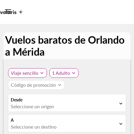

Vuelos baratos de Orlando
a Mérida
Viaje sencillo
expand_more
1 Adulto
expand_more
Código de promoción
expand_more
Desde
expand_more
Seleccione un origen
A
expand_more
Seleccione un destino