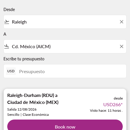
Desde
flight_takeoff
close
A
flight_land
close
Escribe tu presupuesto
USD
Raleigh-Durham (RDU)
a
desde
Ciudad de México (MEX)
USD266
*
Salida 12/08/2026
Visto hace: 11 horas .
Sencillo
|
Clase Económica
Book now