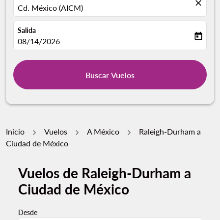
close
Cd. México (AICM)
Salida
today
fc-booking-departure-date-aria-label
08/14/2026
Buscar Vuelos
Inicio
Vuelos
A México
Raleigh-Durham a
Ciudad de México
Vuelos de Raleigh-Durham a
Ciudad de México
Desde