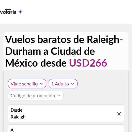

Vuelos baratos de Raleigh-
Durham a Ciudad de
México desde
USD266
Viaje sencillo
expand_more
1 Adulto
expand_more
Código de promoción
expand_more
Desde
close
Raleigh
A