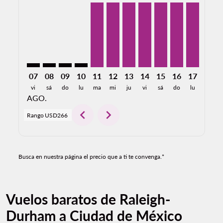
RDU–MEX: cmp-view-offers-disclaimer. Encuentre Of
RDU–MEX: cmp-view-offers-disclaimer. Encuentr
RDU–MEX: cmp-view-offers-disclaimer. Encu
RDU–MEX: cmp-view-offers-disclaimer. 
RDU–MEX, 08/11/2026: Desde USD
RDU–MEX, 08/12/2026: Desde 
RDU–MEX, 08/13/2026: De
RDU–MEX, 08/14/2026
RDU–MEX, 08/15/2
RDU–MEX, 08/
RDU–MEX,
RDU–M
R
07
08
09
10
11
12
13
14
15
16
17
18
vi
sá
do
lu
ma
mi
ju
vi
sá
do
lu
ma
AGO.
chevron_left
chevron_right
Rango
USD266
Busca en nuestra página el precio que a ti te convenga.*
Vuelos baratos de Raleigh-
Durham a Ciudad de México