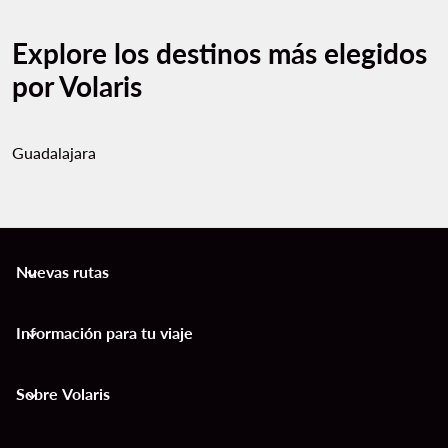
Explore los destinos más elegidos
por Volaris
Guadalajara
Nuevas rutas
keyboard_arrow_down
Información para tu viaje
keyboard_arrow_down
Sobre Volaris
keyboard_arrow_down