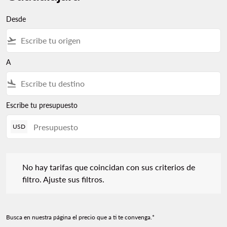
Desde
flight_takeoff
A
flight_land
Escribe tu presupuesto
USD
No hay tarifas que coincidan con sus criterios de filtro. Ajuste s
No hay tarifas que coincidan con sus criterios de
filtro. Ajuste sus filtros.
Busca en nuestra página el precio que a ti te convenga.*