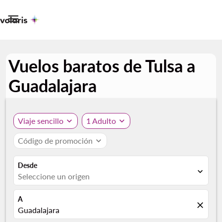

Vuelos baratos de Tulsa a
Guadalajara
Viaje sencillo
expand_more
1 Adulto
expand_more
Código de promoción
expand_more
Desde
expand_more
Seleccione un origen
A
close
Guadalajara