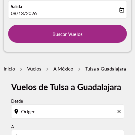
Salida
today
fc-booking-departure-date-aria-label
08/13/2026
Buscar Vuelos
Inicio
Vuelos
A México
Tulsa a Guadalajara
Vuelos de Tulsa a Guadalajara
Por favor, intente actualizar su ruta (origen y / o dest
Desde
location_on
close
A