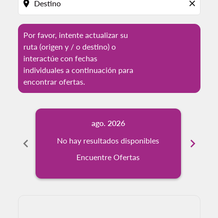
location_on
close
Por favor, intente actualizar su
ruta (origen y / o destino) o
interactúe con fechas
individuales a continuación para
encontrar ofertas.
ago. 2026
chevron_left
No hay resultados disponibles
chevron_right
No
Encuentre Ofertas
Displaying fares for agosto-2026