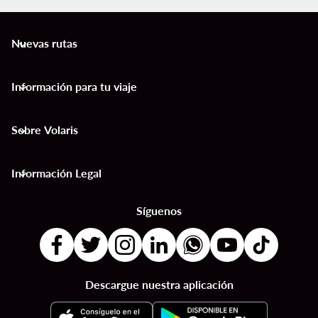
Nuevas rutas
keyboard_arrow_down
Información para tu viaje
keyboard_arrow_down
Sobre Volaris
keyboard_arrow_down
Información Legal
keyboard_arrow_down
Síguenos
Descargue nuestra aplicación