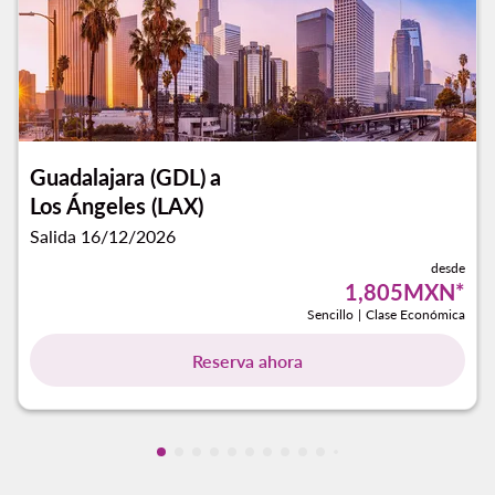
Guadalajara (GDL)
a
Los Ángeles (LAX)
Salida 16/12/2026
desde
1,805MXN
*
Sencillo
|
Clase Económica
Reserva ahora
Mostrando cmp-pagination-showing-ca
Mostrando cmp-pagination-showing-
Mostrando cmp-pagination-showin
Mostrando cmp-pagination-showi
Mostrando cmp-pagination-sho
Mostrando cmp-pagination-s
Mostrando cmp-pagination
Mostrando cmp-paginati
Mostrando cmp-pagina
Mostrando cmp-pagi
Mostrando cmp-pa
Mostrando cmp-