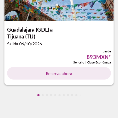
Guadalajara (GDL)
a
Tijuana (TIJ)
Salida 06/10/2026
desde
893MXN
*
Sencillo
|
Clase Económica
Reserva ahora
Mostrando cmp-pagination-showing-ca
Mostrando cmp-pagination-showing-
Mostrando cmp-pagination-showin
Mostrando cmp-pagination-showi
Mostrando cmp-pagination-sho
Mostrando cmp-pagination-s
Mostrando cmp-pagination
Mostrando cmp-paginati
Mostrando cmp-pagina
Mostrando cmp-pagi
Mostrando cmp-pa
Mostrando cmp-