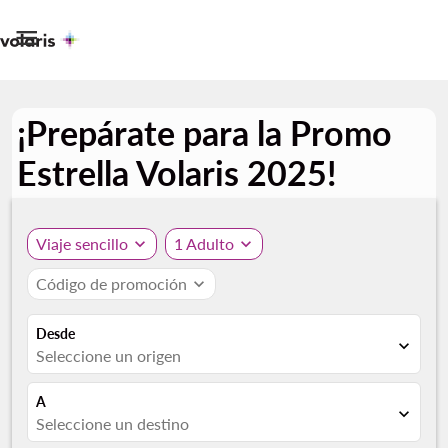

¡Prepárate para la Promo
Estrella Volaris 2025!
Viaje sencillo
expand_more
1 Adulto
expand_more
Código de promoción
expand_more
Desde
expand_more
Seleccione un origen
A
expand_more
Seleccione un destino