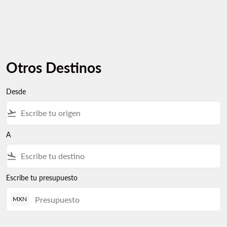
Otros Destinos
Desde
flight_takeoff
A
flight_land
Escribe tu presupuesto
MXN