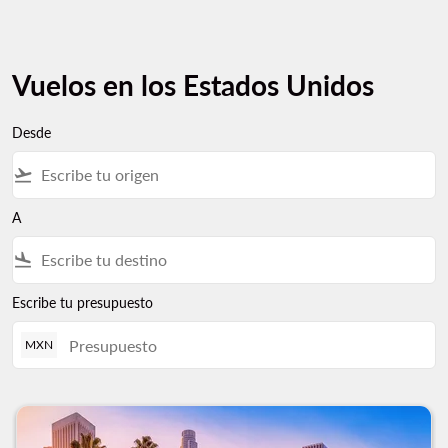
Vuelos en los Estados Unidos
Desde
flight_takeoff
A
flight_land
Escribe tu presupuesto
MXN