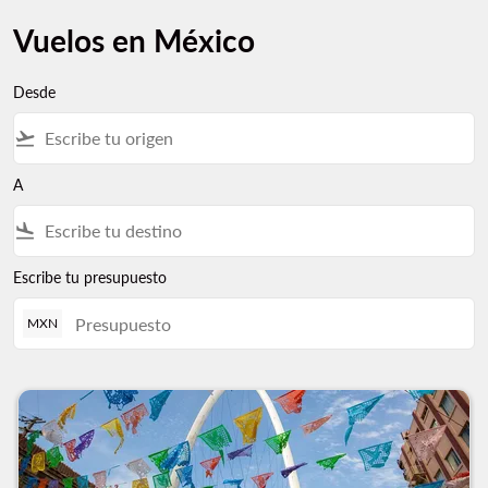
Vuelos en México
Desde
flight_takeoff
A
flight_land
Escribe tu presupuesto
MXN