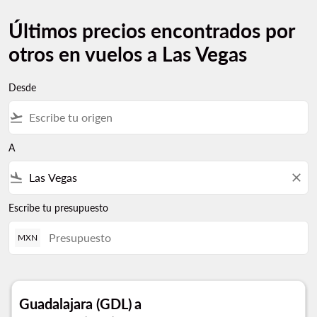
Últimos precios encontrados por
otros en vuelos a Las Vegas
Desde
flight_takeoff
A
flight_land
close
Escribe tu presupuesto
MXN
Guadalajara (GDL)
a