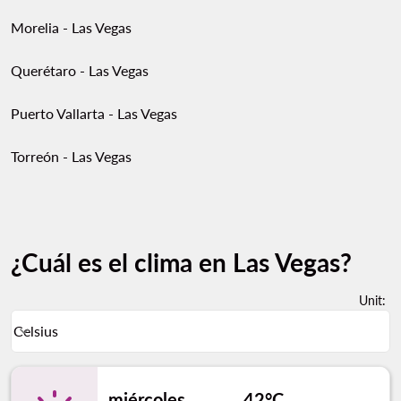
Morelia - Las Vegas
Querétaro - Las Vegas
Puerto Vallarta - Las Vegas
Torreón - Las Vegas
¿Cuál es el clima en Las Vegas?
Unit
:
Weather unit option Celsius Selected
Celsius
keyboard_arrow_down
miércoles
42°C