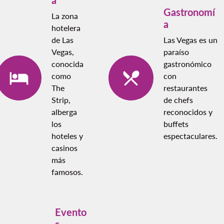
Gastronomí
La zona
a
hotelera
de Las
Las Vegas es un
Vegas,
paraíso
conocida
gastronómico
como
con
The
restaurantes
Strip,
de chefs
alberga
reconocidos y
los
buffets
hoteles y
espectaculares.
casinos
más
famosos.
Evento
s