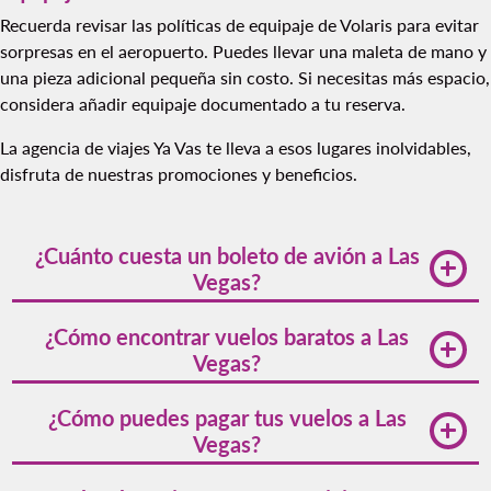
Recuerda revisar las políticas de equipaje de Volaris para evitar
sorpresas en el aeropuerto. Puedes llevar una maleta de mano y
una pieza adicional pequeña sin costo. Si necesitas más espacio,
considera añadir equipaje documentado a tu reserva.
La agencia de viajes Ya Vas
te lleva a esos lugares inolvidables,
disfruta de nuestras promociones y beneficios.
¿Cuánto cuesta un boleto de avión a Las
Vegas?
Los precios de los vuelos a Las Vegas fluctúan según la
¿Cómo encontrar vuelos baratos a Las
temporada, la demanda y el punto de partida. Con
Vegas?
Volaris, estos vuelos parten de los
1,833MXN
. Para
encontrar las mejores ofertas, se recomienda ser
Para descubrir opciones de vuelos económicos, revisa
¿Cómo puedes pagar tus vuelos a Las
flexible con las fechas de viaje y reservar con
regularmente las promociones y considera tener
Vegas?
anticipación.
fechas de viaje flexibles. Para más consejos de ahorro,
visita
Consejos para Ahorrar en Vuelos
.
Volaris ofrece diversas opciones de pago, incluyendo