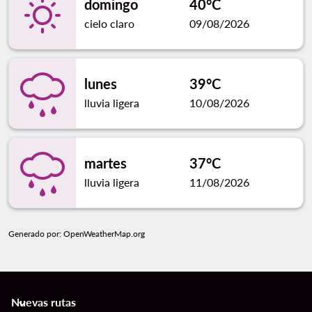
domingo
40°C
cielo claro
09/08/2026
lunes
39°C
lluvia ligera
10/08/2026
martes
37°C
lluvia ligera
11/08/2026
Generado por
: OpenWeatherMap.org
Nuevas rutas
keyboard_arrow_down