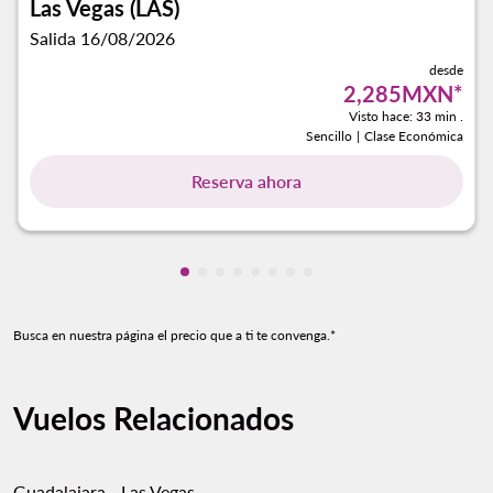
Las Vegas (LAS)
Salida 16/08/2026
desde
2,285MXN
*
Visto hace: 33 min .
Sencillo
|
Clase Económica
Reserva ahora
Mostrando cmp-pagination-showing-
Mostrando cmp-pagination-showin
Mostrando cmp-pagination-show
Mostrando cmp-pagination-sh
Mostrando cmp-pagination-
Mostrando cmp-paginatio
Mostrando cmp-paginat
Mostrando cmp-pagin
Busca en nuestra página el precio que a ti te convenga.*
Vuelos Relacionados
Guadalajara - Las Vegas