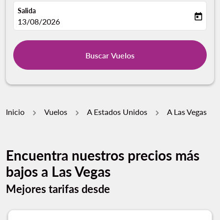
Salida
today
fc-booking-departure-date-aria-label
13/08/2026
Buscar Vuelos
Inicio
Vuelos
A Estados Unidos
A Las Vegas
Encuentra nuestros precios más
bajos a Las Vegas
Mejores tarifas desde