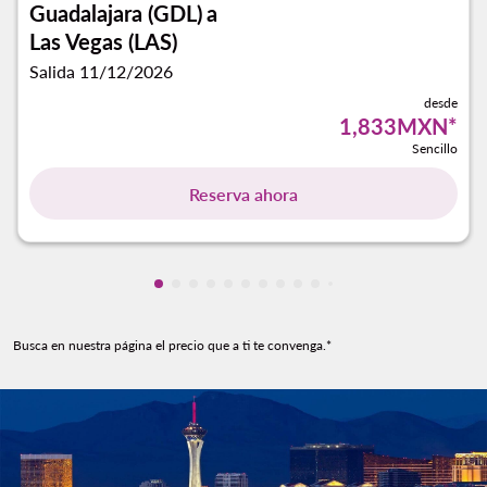
Guadalajara (GDL)
a
Las Vegas (LAS)
Salida 11/12/2026
desde
1,833MXN
*
Sencillo
Reserva ahora
Mostrando cmp-pagination-showing-ca
Mostrando cmp-pagination-showing-
Mostrando cmp-pagination-showin
Mostrando cmp-pagination-showi
Mostrando cmp-pagination-sho
Mostrando cmp-pagination-s
Mostrando cmp-pagination
Mostrando cmp-paginati
Mostrando cmp-pagina
Mostrando cmp-pagi
Mostrando cmp-pa
Mostrando cmp-
Busca en nuestra página el precio que a ti te convenga.*