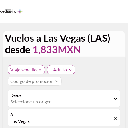

Vuelos a Las Vegas (LAS)
desde
1,833MXN
Viaje sencillo
expand_more
1 Adulto
expand_more
Código de promoción
expand_more
Desde
expand_more
Seleccione un origen
A
close
Las Vegas