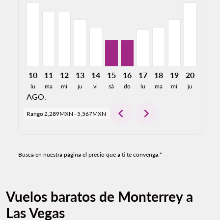
MTY–LAS, 10/08/2026: Desde 5,567MXN
MTY–LAS, 11/08/2026: Desde 4,761MXN
MTY–LAS, 12/08/2026: Desde 4,761MXN
MTY–LAS, 13/08/2026: Desde 4,102MXN
MTY–LAS, 14/08/2026: Desde 3,44
MTY–LAS, 15/08/2026: Desde 
MTY–LAS, 16/08/2026: Des
MTY–LAS, 17/08/2026:
MTY–LAS, 18/08/2
MTY–LAS, 19/
MTY–LAS,
MTY–L
M
10
11
12
13
14
15
16
17
18
19
20
21
lu
ma
mi
ju
vi
sá
do
lu
ma
mi
ju
vi
AGO.
chevron_left
chevron_right
Rango
2,289MXN
-
5,567MXN
Busca en nuestra página el precio que a ti te convenga.*
Vuelos baratos de Monterrey a
Las Vegas