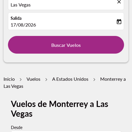
close
Las Vegas
Salida
today
fc-booking-departure-date-aria-label
17/08/2026
Buscar Vuelos
Inicio
Vuelos
A Estados Unidos
Monterrey a
Las Vegas
Vuelos de Monterrey a Las
Vegas
Desde