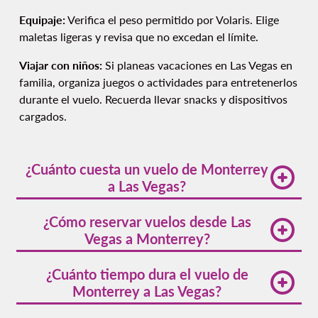
Equipaje:
Verifica el peso permitido por Volaris. Elige
maletas ligeras y revisa que no excedan el límite.
Viajar con niños:
Si planeas vacaciones en Las Vegas en
familia, organiza juegos o actividades para entretenerlos
durante el vuelo. Recuerda llevar snacks y dispositivos
cargados.
¿Cuánto cuesta un vuelo de Monterrey
a Las Vegas?
El precio de un vuelo de Monterrey a Las Vegas
¿Cómo reservar vuelos desde Las
varía según la temporada y la anticipación con la
Vegas a Monterrey?
que lo reserves. Para encontrar tarifas accesibles,
consulta también los
vuelos de Las Vegas a
Para reservar de manera rápida y sencilla, visita la
¿Cuánto tiempo dura el vuelo de
Monterrey
en el sitio web de Volaris.
página oficial de Volaris. Ahí podrás encontrar
Monterrey a Las Vegas?
opciones de
vuelos desde Las Vegas
a Monterrey
con diversas frecuencias y tarifas competitivas.
La distancia de Monterrey a Las Vegas en avión es