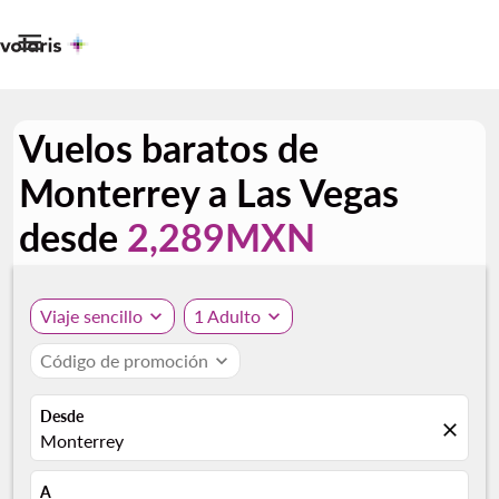

Vuelos baratos de
Monterrey a Las Vegas
desde
2,289MXN
Viaje sencillo
expand_more
1 Adulto
expand_more
Código de promoción
expand_more
Desde
close
Monterrey
A