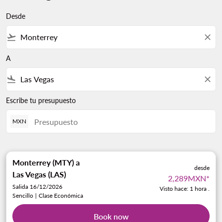
Desde
flight_takeoff
close
A
flight_land
close
Escribe tu presupuesto
MXN
Monterrey (MTY)
a
desde
Las Vegas (LAS)
2,289MXN
*
Salida 16/12/2026
Visto hace: 1 hora .
Sencillo
|
Clase Económica
Book now