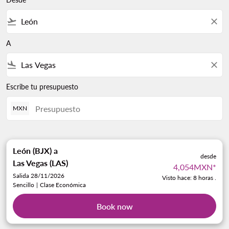
flight_takeoff
close
A
flight_land
close
Escribe tu presupuesto
MXN
León (BJX)
a
desde
Las Vegas (LAS)
4,054MXN
*
Salida 28/11/2026
Visto hace: 8 horas .
Sencillo
|
Clase Económica
Book now