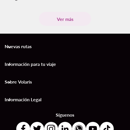
Ver más
Nuevas rutas
keyboard_arrow_down
Información para tu viaje
keyboard_arrow_down
Sobre Volaris
keyboard_arrow_down
Información Legal
keyboard_arrow_down
Síguenos