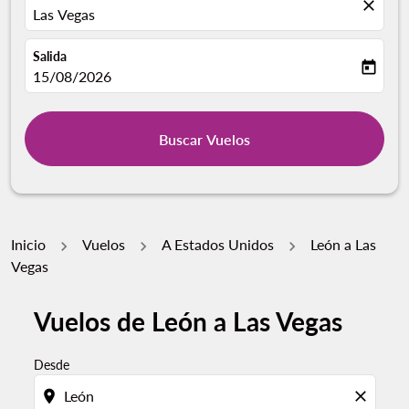
close
Las Vegas
Salida
today
fc-booking-departure-date-aria-label
15/08/2026
Buscar Vuelos
Inicio
Vuelos
A Estados Unidos
León a Las
Vegas
Vuelos de León a Las Vegas
Desde
location_on
close