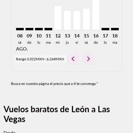
08
09
10
11
12
13
14
15
16
17
18
19
sá
do
lu
ma
mi
ju
vi
sá
do
lu
ma
mi
AGO.
chevron_left
chevron_right
Rango
3,022MXN
-
6,268MXN
Busca en nuestra página el precio que a ti te convenga.*
Vuelos baratos de León a Las
Vegas
Desde