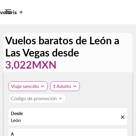

Vuelos baratos de León a
Las Vegas desde
3,022MXN
Viaje sencillo
expand_more
1 Adulto
expand_more
Código de promoción
expand_more
Desde
close
León
A