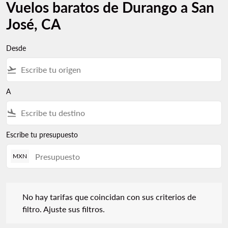
Vuelos baratos de Durango a San
José, CA
Desde
flight_takeoff
A
flight_land
Escribe tu presupuesto
MXN
No hay tarifas que coincidan con sus criterios de filtro. Ajuste s
No hay tarifas que coincidan con sus criterios de
filtro. Ajuste sus filtros.