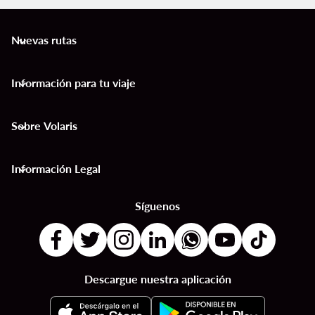
Nuevas rutas
keyboard_arrow_down
Información para tu viaje
keyboard_arrow_down
Sobre Volaris
keyboard_arrow_down
Información Legal
keyboard_arrow_down
Síguenos
Descargue nuestra aplicación