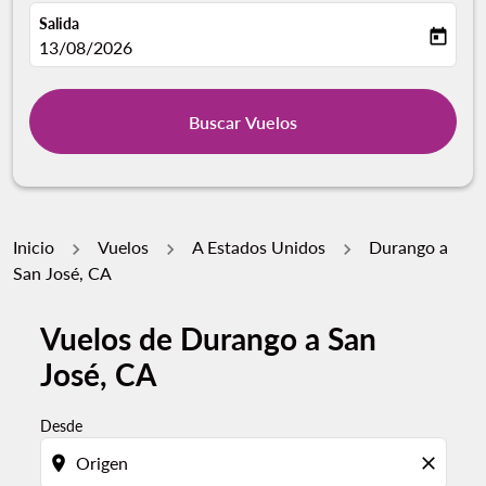
Salida
today
fc-booking-departure-date-aria-label
13/08/2026
Buscar Vuelos
Inicio
Vuelos
A Estados Unidos
Durango a
San José, CA
Vuelos de Durango a San
Por favor, intente actualizar su ruta (origen y / o dest
José, CA
Desde
location_on
close