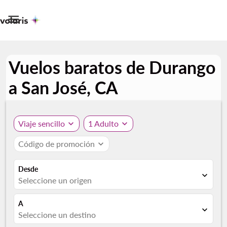

Vuelos baratos de Durango
a San José, CA
Viaje sencillo
expand_more
1 Adulto
expand_more
Código de promoción
expand_more
Desde
expand_more
Seleccione un origen
A
expand_more
Seleccione un destino