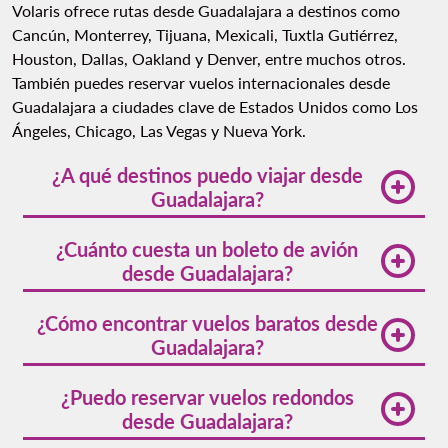
Volaris ofrece rutas desde Guadalajara a destinos como
Cancún, Monterrey, Tijuana, Mexicali, Tuxtla Gutiérrez,
Houston, Dallas, Oakland y Denver, entre muchos otros.
También puedes reservar vuelos internacionales desde
Guadalajara a ciudades clave de Estados Unidos como Los
Ángeles, Chicago, Las Vegas y Nueva York.
¿A qué destinos puedo viajar desde
Guadalajara?
Con Volaris puedes acceder a las principales
¿Cuánto cuesta un boleto de avión
ciudades de México incluyendo CDMX, Tijuana y
desde Guadalajara?
Monterrey, así como a destinos baratos desde
Guadalajara como, Aguascalientes, Puebla, Mérida
El precio varía según la temporada y la anticipación
¿Cómo encontrar vuelos baratos desde
y Veracruz, entre muchos otros. También operan
con la que reserves. Volaris tiene tarifas base
Guadalajara?
vuelos a Estados Unidos
aterrizando en algunas de
económicas que se pueden ajustar según los
las principales ciudades del país, todo desde el
servicios que elijas.
Te recomendamos revisar nuestra guía de
Tips para
mismo hub en GDL.
¿Puedo reservar vuelos redondos
ahorrar
y activar alertas de promociones en la web
desde Guadalajara?
de Volaris.