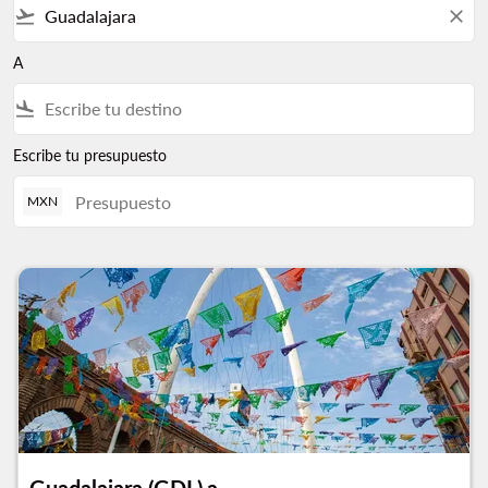
flight_takeoff
close
A
flight_land
Escribe tu presupuesto
MXN