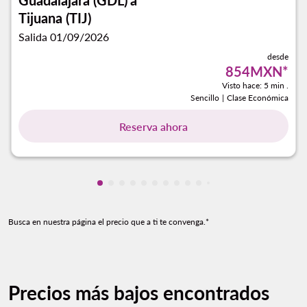
Guadalajara (GDL)
a
Tijuana (TIJ)
Salida 01/09/2026
desde
854MXN
*
Visto hace: 5 min .
Sencillo
|
Clase Económica
Reserva ahora
Mostrando cmp-pagination-showing-ca
Mostrando cmp-pagination-showing-
Mostrando cmp-pagination-showin
Mostrando cmp-pagination-showi
Mostrando cmp-pagination-sho
Mostrando cmp-pagination-s
Mostrando cmp-pagination
Mostrando cmp-paginati
Mostrando cmp-pagina
Mostrando cmp-pagi
Mostrando cmp-pa
Mostrando cmp-
Mostrando cmp
Mostrando c
Mostrando
Mostran
Mostr
Mos
M
Busca en nuestra página el precio que a ti te convenga.*
Precios más bajos encontrados