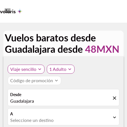

Vuelos baratos desde
Guadalajara desde
48MXN
Viaje sencillo
expand_more
1 Adulto
expand_more
Código de promoción
expand_more
Desde
close
Guadalajara
A
expand_more
Seleccione un destino