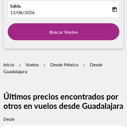
Salida
today
fc-booking-departure-date-aria-label
13/08/2026
Buscar Vuelos
Inicio
Vuelos
Desde México
Desde
Guadalajara
Últimos precios encontrados por
otros en vuelos desde Guadalajara
Desde