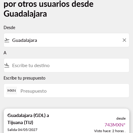
por otros usuarios desde
Guadalajara
Desde
flight_takeoff
close
A
flight_land
Escribe tu presupuesto
MXN
Guadalajara (GDL)
a
desde
Tijuana (TIJ)
743MXN
*
Salida 04/05/2027
Visto hace: 2 horas .