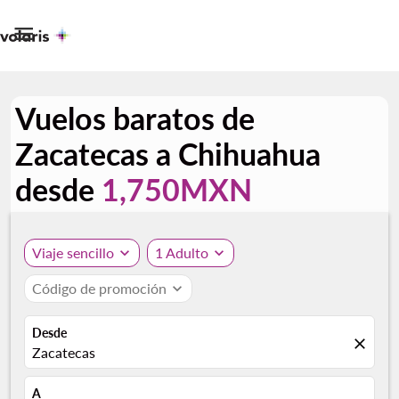

Vuelos baratos de
Zacatecas a Chihuahua
desde
1,750MXN
Viaje sencillo
expand_more
1 Adulto
expand_more
Código de promoción
expand_more
Desde
close
Zacatecas
A