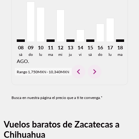
ZCL–CUU: cmp-view-offers-disclaimer. Encuentre Ofe
ZCL–CUU, 09/08/2026: Desde 10,340MXN
ZCL–CUU, 10/08/2026: Desde 8,927MXN
ZCL–CUU: cmp-view-offers-disclaimer. 
ZCL–CUU, 12/08/2026: Desde 8,29
ZCL–CUU: cmp-view-offers-disc
ZCL–CUU, 14/08/2026: De
ZCL–CUU: cmp-view-off
ZCL–CUU, 16/08/2
ZCL–CUU, 17/
ZCL–CUU: 
ZCL–C
Z
08
09
10
11
12
13
14
15
16
17
18
19
sá
do
lu
ma
mi
ju
vi
sá
do
lu
ma
mi
AGO.
chevron_left
chevron_right
Rango
1,750MXN
-
10,340MXN
Busca en nuestra página el precio que a ti te convenga.*
Vuelos baratos de Zacatecas a
Chihuahua