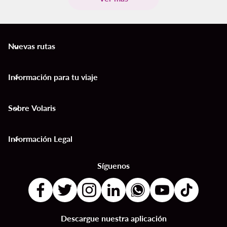
Nuevas rutas
keyboard_arrow_down
Información para tu viaje
keyboard_arrow_down
Sobre Volaris
keyboard_arrow_down
Información Legal
keyboard_arrow_down
Síguenos
Descargue nuestra aplicación