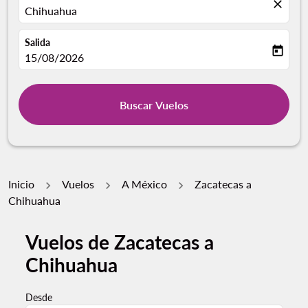
close
Chihuahua
Salida
today
fc-booking-departure-date-aria-label
15/08/2026
Buscar Vuelos
Inicio
Vuelos
A México
Zacatecas a
Chihuahua
Vuelos de Zacatecas a
Chihuahua
Desde