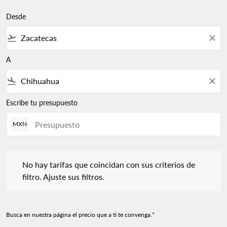
Desde
flight_takeoff
close
A
flight_land
close
Escribe tu presupuesto
MXN
No hay tarifas que coincidan con sus criterios de filtro. Ajuste s
No hay tarifas que coincidan con sus criterios de
filtro. Ajuste sus filtros.
Busca en nuestra página el precio que a ti te convenga.*