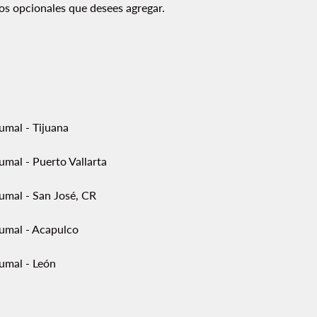
ios opcionales que desees agregar.
umal - Tijuana
mal - Puerto Vallarta
umal - San José, CR
umal - Acapulco
umal - León