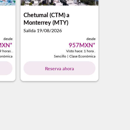
Chetumal (CTM)
a
Monterrey (MTY)
Salida 19/08/2026
desde
desde
MXN
*
957MXN
*
9 horas .
Visto hace: 1 hora .
conómica
Sencillo
|
Clase Económica
Reserva ahora