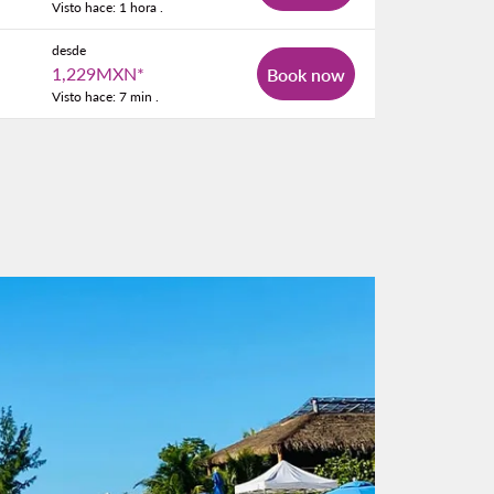
Visto hace: 1 hora .
desde
1,229MXN
*
Book now
Visto hace: 7 min .