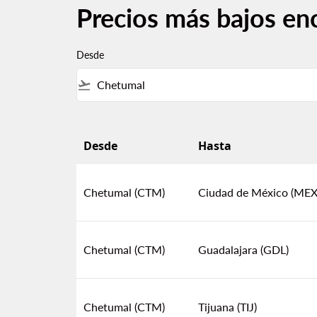
Precios más bajos en
Desde
flight_takeoff
Desde
Hasta
Precios más bajos encontrados por otros us
Chetumal (CTM)
Ciudad de México (MEX
Chetumal (CTM)
Guadalajara (GDL)
Chetumal (CTM)
Tijuana (TIJ)