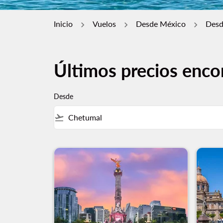
Inicio
Vuelos
Desde México
Desd
Últimos precios enco
Desde
flight_takeoff