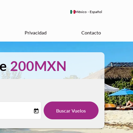
keyboard_arrow_down
México
-
Español
Privacidad
Contacto
de
200MXN
Buscar Vuelos
today
-label