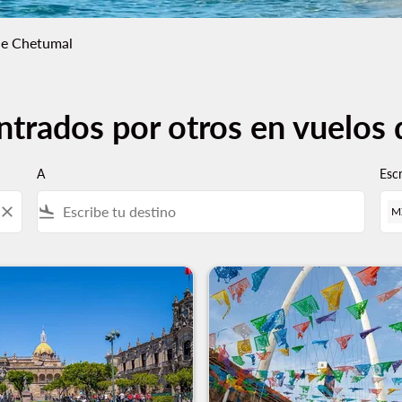
e Chetumal
ntrados por otros en vuelos
A
Esc
close
flight_land
M