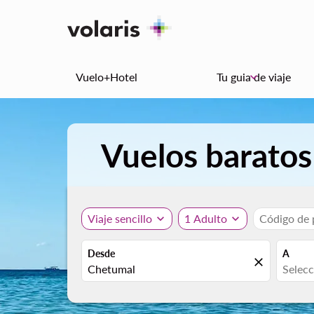
Vuelo+Hotel
Tu guia de viaje
keyboard_arrow_down
Vuelos barato
Viaje sencillo
expand_more
1 Adulto
expand_more
Código de
Desde
A
close