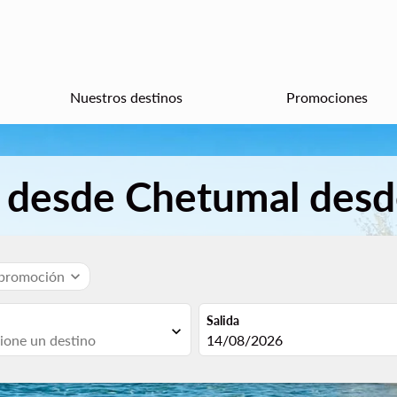
Nuestros destinos
Promociones
s desde Chetumal des
 promoción
expand_more
Salida
expand_more
fc-booking-departure-date-aria
14/08/2026