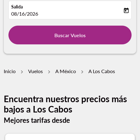
Salida
today
fc-booking-departure-date-aria-label
08/16/2026
Buscar Vuelos
Inicio
Vuelos
A México
A Los Cabos
Encuentra nuestros precios más
bajos a Los Cabos
Mejores tarifas desde