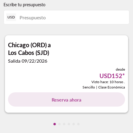
Escribe tu presupuesto
USD
Chicago (ORD)
a
Los Cabos (SJD)
Salida 09/22/2026
desde
USD152
*
Visto hace: 10 horas .
Sencillo
|
Clase Económica
Reserva ahora
Mostrando cmp-pagination-showin
Mostrando cmp-pagination-show
Mostrando cmp-pagination-sh
Mostrando cmp-pagination-
Mostrando cmp-paginatio
Mostrando cmp-paginat