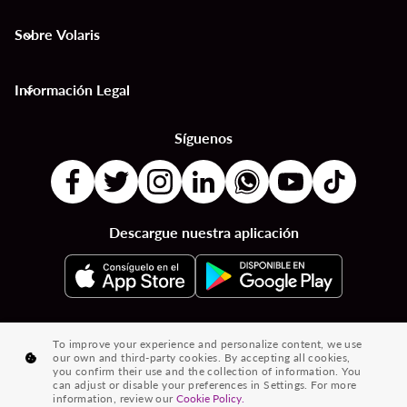
Sobre Volaris
keyboard_arrow_down
Información Legal
keyboard_arrow_down
Síguenos
Descargue nuestra aplicación
|
|
|
Destinos por Países
Destinos por Ciudades
Vuelos desde País a País
To improve your experience and personalize content, we use
our own and third-party cookies. By accepting all cookies,
|
|
Vuelos de Ciudad a Ciudad
Vuelos de Países a Ciudades
you confirm their use and the collection of information. You
can adjust or disable your preferences in Settings. For more
|
Vuelos desde Ciudades
Vuelos desde Países
information, review our
Cookie Policy.