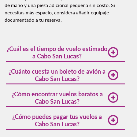
de mano y una pieza adicional pequeña sin costo. Si
necesitas más espacio, considera añadir equipaje
documentado a tu reserva.
¿Cuál es el tiempo de vuelo estimado
a Cabo San Lucas?
El tiempo de vuelo estimado a Cabo San Lucas
¿Cuánto cuesta un boleto de avión a
varía según el punto de origen. Desde ciudades
Cabo San Lucas?
en Estados Unidos como Los Ángeles o San
Diego, el vuelo directo suele durar alrededor de 2
Los precios de los vuelos a Cabo San Lucas
¿Cómo encontrar vuelos baratos a
a 3 horas.
fluctúan según la temporada, la demanda y el
Cabo San Lucas?
punto de partida. Con Volaris, estos vuelos
parten de los
[VALOR]
. Para encontrar las
Para encontrar vuelos baratos a Cabo San Lucas,
¿Cómo puedes pagar tus vuelos a
mejores ofertas, se recomienda ser flexible con
te recomendamos seguir algunos consejos
Cabo San Lucas?
las fechas de viaje y reservar con anticipación.
prácticos que puedes consultar en nuestra página
de
Tips para ahorrar
. Reservar con antelación y
Volaris ofrece múltiples opciones de pago para