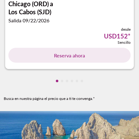
Chicago (ORD)
a
Los Cabos (SJD)
Salida 09/22/2026
desde
USD152
*
Sencillo
Reserva ahora
Mostrando cmp-pagination-showin
Mostrando cmp-pagination-show
Mostrando cmp-pagination-sh
Mostrando cmp-pagination-
Mostrando cmp-paginatio
Mostrando cmp-paginat
Busca en nuestra página el precio que a ti te convenga.*