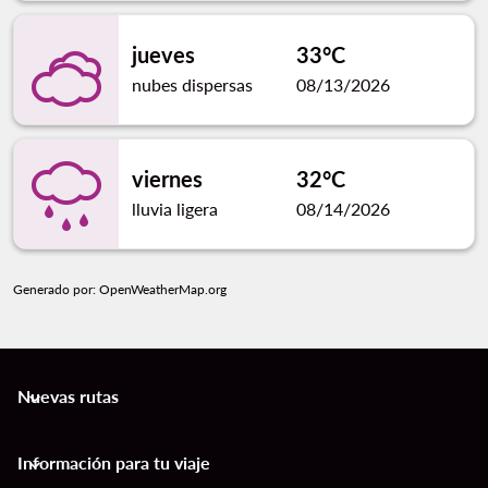
jueves
33°C
nubes dispersas
08/13/2026
viernes
32°C
lluvia ligera
08/14/2026
Generado por
: OpenWeatherMap.org
Nuevas rutas
keyboard_arrow_down
Información para tu viaje
keyboard_arrow_down