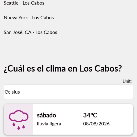
Seattle - Los Cabos
Nueva York - Los Cabos
San José, CA - Los Cabos
¿Cuál es el clima en Los Cabos?
Unit
:
Weather unit option Celsius Selected
Celsius
keyboard_arrow_down
sábado
34°C
lluvia ligera
08/08/2026