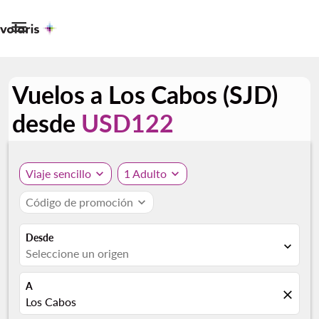

Vuelos a Los Cabos (SJD)
desde
USD122
Viaje sencillo
expand_more
1 Adulto
expand_more
Código de promoción
expand_more
Desde
expand_more
Seleccione un origen
A
close
Los Cabos