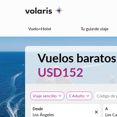
Vuelo+Hotel
Tu guia de viaje
keyboard_arrow_down
Vuelos baratos
USD152
Viaje sencillo
expand_more
1 Adulto
expand_more
Código de
Desde
A
close