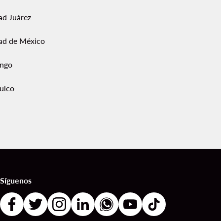
ad Juárez
ad de México
ngo
ulco
Síguenos