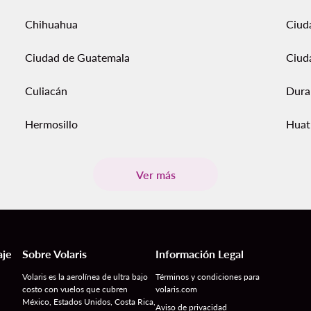
Chihuahua
Ciud
Ciudad de Guatemala
Ciud
Culiacán
Dura
Hermosillo
Huat
Ver más
aje
Sobre Volaris
Información Legal
Volaris es la aerolínea de ultra bajo
Términos y condiciones para
costo con vuelos que cubren
volaris.com
México, Estados Unidos, Costa Rica,
Aviso de privacidad