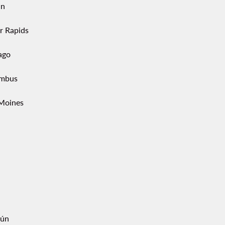
in
r Rapids
ago
mbus
Moines
ún