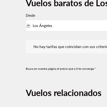
Vuelos baratos de Lo
Desde
flight_takeoff
No hay tarifas que coincidan con sus criterios de f
No hay tarifas que coincidan con sus criterios
Busca en nuestra página el precio que a ti te convenga.*
Vuelos relacionados