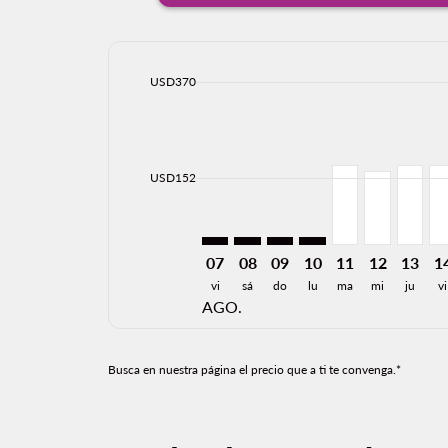
cmp-daily-histogram-bars-legend-max-price-ari
USD370
Displaying fares for agosto-2026
LAX–SJD: cmp-view-offers-discla
LAX–SJD: cmp-view-offers-di
LAX–SJD: cmp-view-offer
LAX–SJD: cmp-view-o
LAX–SJD, 08/11
LAX–SJD, 0
LAX–SJ
LA
cmp-daily-histogram-bars-legend-min-price-ari
USD152
07
08
09
10
11
12
13
1
vi
sá
do
lu
ma
mi
ju
vi
AGO.
Busca en nuestra página el precio que a ti te convenga.*