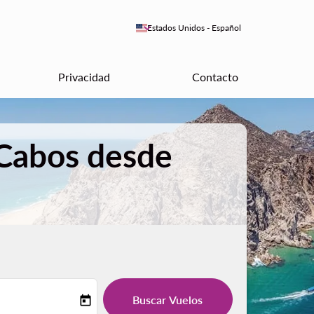
keyboard_arrow_down
Estados Unidos
-
Español
Privacidad
Contacto
 Cabos desde
Buscar Vuelos
today
-label