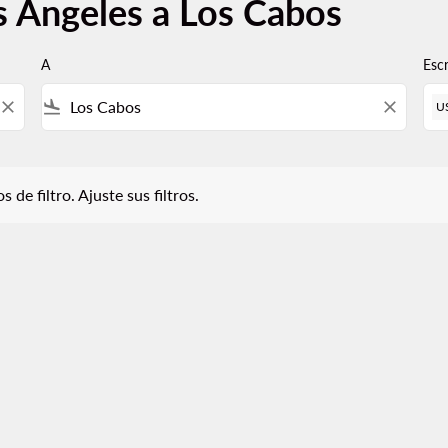
s Ángeles a Los Cabos
A
Esc
close
flight_land
close
U
iltro. Ajuste sus filtros.
 de filtro. Ajuste sus filtros.