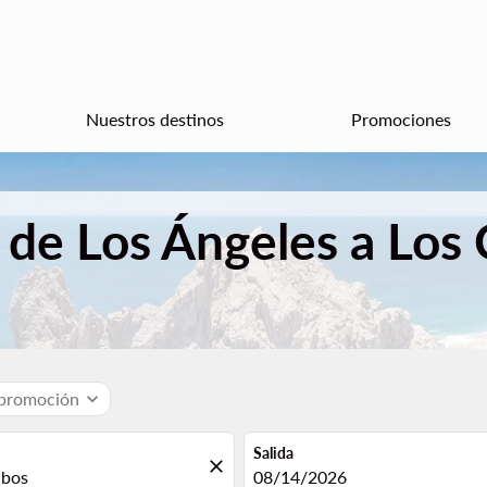
Nuestros destinos
Promociones
 de Los Ángeles a Los
 promoción
expand_more
Salida
close
fc-booking-departure-date-aria
08/14/2026