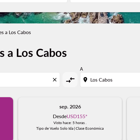
es a Los Cabos
s a Los Cabos
A
compare_arrows
close
location_on
sep. 2026
Desde
USD155
*
Visto hace: 5 horas .
Tipo de Vuelo Solo Ida
|
Clase Económica