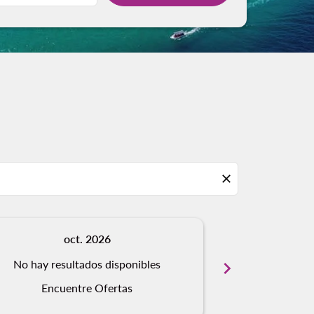
close
oct. 2026
n
No hay resultados disponibles
chevron_right
No hay resu
Encuentre Ofertas
Encue