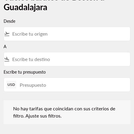
Guadalajara
Desde
flight_takeoff
A
flight_land
Escribe tu presupuesto
USD
No hay tarifas que coincidan con sus criterios de filtro. Ajuste s
No hay tarifas que coincidan con sus criterios de
filtro. Ajuste sus filtros.