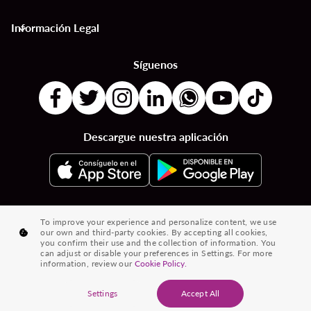
Información Legal
keyboard_arrow_down
Síguenos
Descargue nuestra aplicación
|
|
|
Destinos por Países
Destinos por Ciudades
Vuelos desde País a País
To improve your experience and personalize content, we use
our own and third-party cookies. By accepting all cookies,
|
|
Vuelos de Ciudad a Ciudad
Vuelos de Países a Ciudades
you confirm their use and the collection of information. You
can adjust or disable your preferences in Settings. For more
|
Vuelos desde Ciudades
Vuelos desde Países
information, review our
Cookie Policy.
® 2026 Volaris y su logotipo son marcas registradas de Volaris
Settings
Accept All