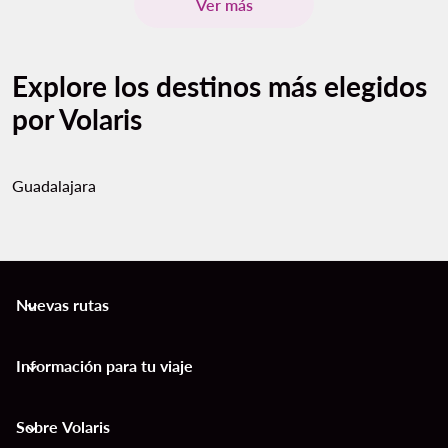
Ver más
Explore los destinos más elegidos
por Volaris
Guadalajara
Nuevas rutas
keyboard_arrow_down
Información para tu viaje
keyboard_arrow_down
Sobre Volaris
keyboard_arrow_down