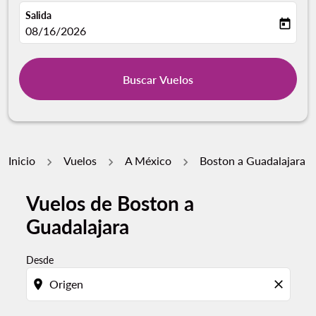
Salida
today
fc-booking-departure-date-aria-label
08/16/2026
Buscar Vuelos
Inicio
Vuelos
A México
Boston a Guadalajara
Vuelos de Boston a
Por favor, intente actualizar su ruta (origen y / o dest
Guadalajara
Desde
location_on
close