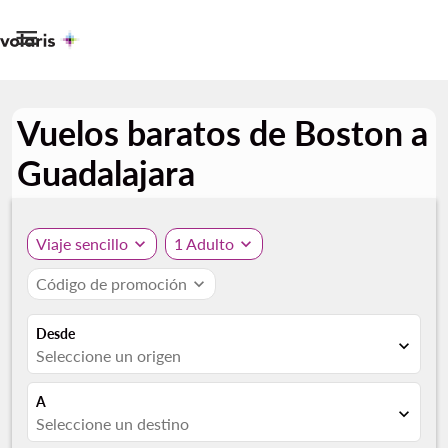

Vuelos baratos de Boston a
Guadalajara
Viaje sencillo
expand_more
1 Adulto
expand_more
Código de promoción
expand_more
Desde
expand_more
Seleccione un origen
A
expand_more
Seleccione un destino