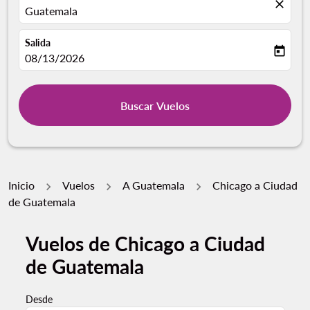
close
Guatemala
Salida
today
fc-booking-departure-date-aria-label
08/13/2026
Buscar Vuelos
Inicio
Vuelos
A Guatemala
Chicago a Ciudad
de Guatemala
Vuelos de Chicago a Ciudad
de Guatemala
Desde