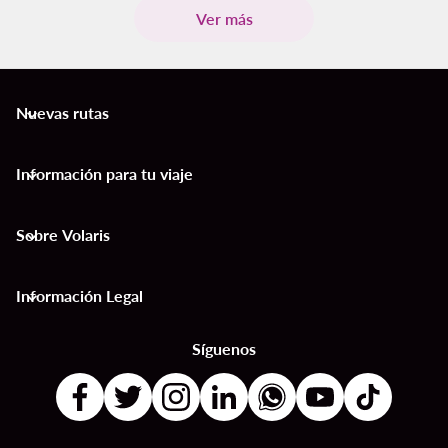
Ver más
Nuevas rutas
keyboard_arrow_down
Información para tu viaje
keyboard_arrow_down
Sobre Volaris
keyboard_arrow_down
Información Legal
keyboard_arrow_down
Síguenos