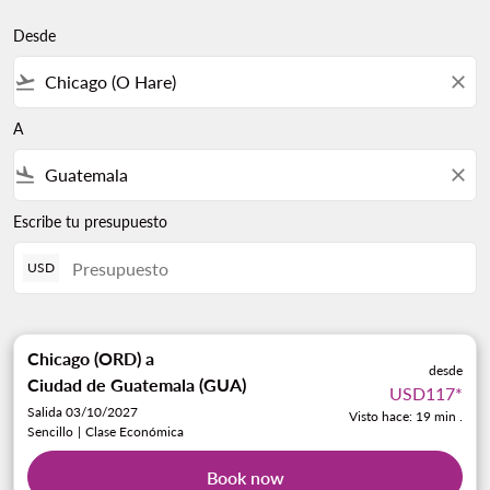
Desde
flight_takeoff
close
A
flight_land
close
Escribe tu presupuesto
USD
Chicago (ORD)
a
desde
Ciudad de Guatemala (GUA)
USD117
*
Salida 03/10/2027
Visto hace: 19 min .
Sencillo
|
Clase Económica
Book now