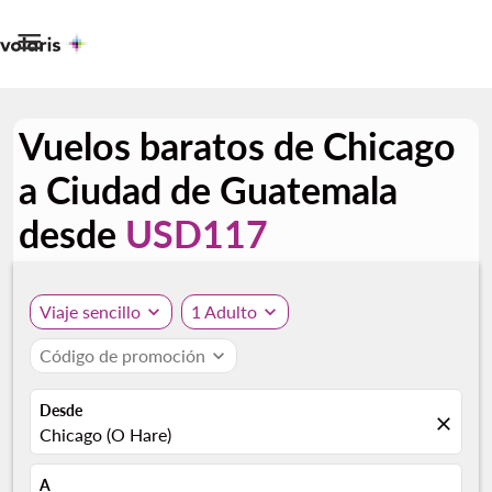

Vuelos baratos de Chicago
a Ciudad de Guatemala
desde
USD117
Viaje sencillo
expand_more
1 Adulto
expand_more
Código de promoción
expand_more
Desde
close
Chicago (O Hare)
A