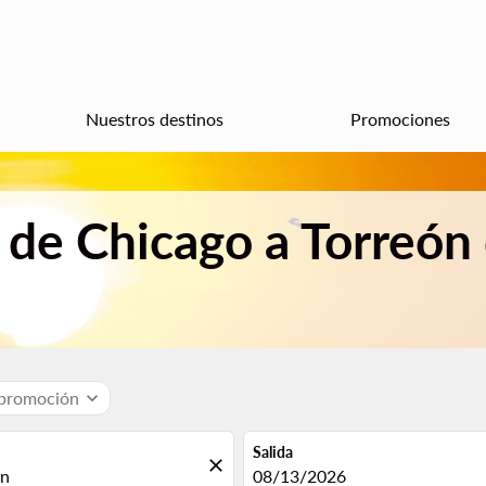
Nuestros destinos
Promociones
 de Chicago a Torreón
 promoción
expand_more
Salida
close
fc-booking-departure-date-aria
08/13/2026