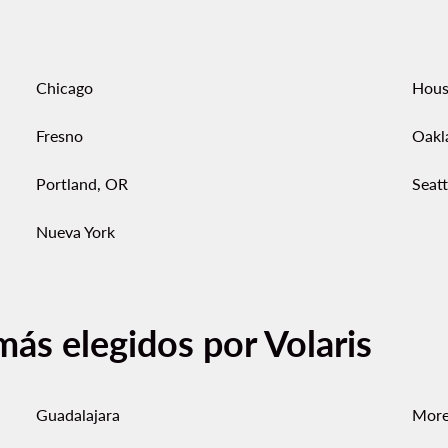
Chicago
Hous
Fresno
Oakl
Portland, OR
Seatt
Nueva York
más elegidos por Volaris
Guadalajara
More