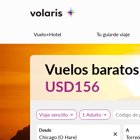
Vuelo+Hotel
Tu guia de viaje
keyboard_arrow_down
Vuelos baratos
USD156
Viaje sencillo
expand_more
1 Adulto
expand_more
Código de
Desde
A
close