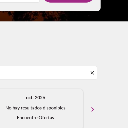
close
oct. 2026
n
No hay resultados disponibles
chevron_right
No hay resu
Encuentre Ofertas
Encue