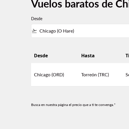
Vuelos baratos de Ch
Desde
flight_takeoff
Desde
Hasta
T
Vuelos baratos de Chicago a Torreón
Chicago (ORD)
Torreón (TRC)
S
Busca en nuestra página el precio que a ti te convenga.*