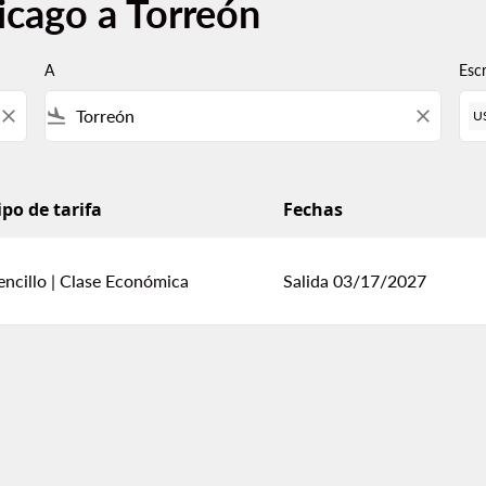
icago a Torreón
A
Esc
close
flight_land
close
U
ipo de tarifa
Fechas
encillo
|
Clase Económica
Salida 03/17/2027