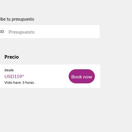
ribe tu presupuesto
SD
Precio
desde
USD159
*
Book now
Visto hace: 3 horas .