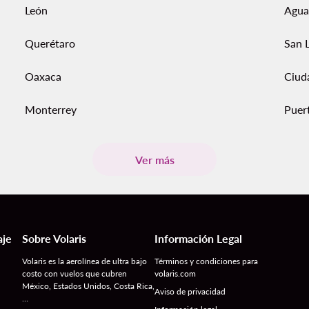
León
Agua
Querétaro
San L
Oaxaca
Ciud
Monterrey
Puert
Ver más
aje
Sobre Volaris
Información Legal
Volaris es la aerolínea de ultra bajo
Términos y condiciones para
costo con vuelos que cubren
volaris.com
México, Estados Unidos, Costa Rica,
Aviso de privacidad
…