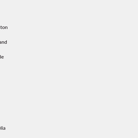
ton
and
le
lia