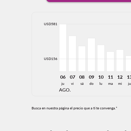
cmp-daily-histogram-bars-legend-max-price-ari
USD581
Displaying fares for agosto-2026
ORD–TRC, 08/06/2026: Desde U
ORD–TRC, 08/07/2026: Desd
ORD–TRC, 08/08/2026: 
ORD–TRC, 08/09/20
ORD–TRC, 08/1
ORD–TRC, 
ORD–TR
OR
cmp-daily-histogram-bars-legend-min-price-ari
USD156
06
07
08
09
10
11
12
1
ju
vi
sá
do
lu
ma
mi
ju
AGO.
Busca en nuestra página el precio que a ti te convenga.*