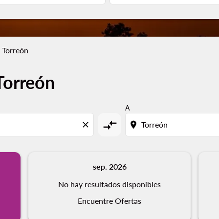
 Torreón
Torreón
A
compare_arrows
close
location_on
sep. 2026
No hay resultados disponibles
Encuentre Ofertas