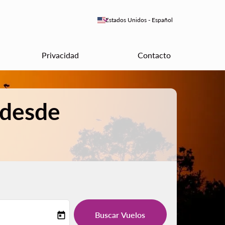
keyboard_arrow_down
Estados Unidos
-
Español
Privacidad
Contacto
 desde
Buscar Vuelos
today
-label