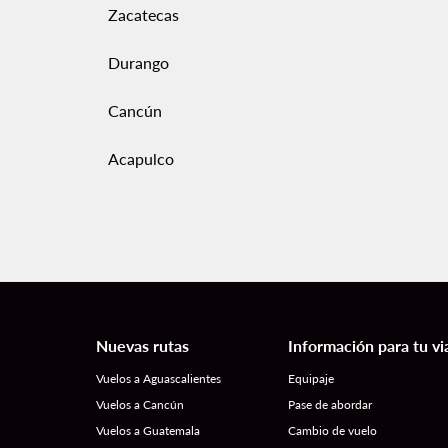
Zacatecas
Durango
Cancún
Acapulco
Nuevas rutas
Información para tu vi
Vuelos a Aguascalientes
Equipaje
Vuelos a Cancún
Pase de abordar
Vuelos a Guatemala
Cambio de vuelo