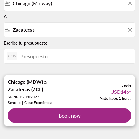
flight_takeoff
close
A
flight_land
close
Escribe tu presupuesto
USD
Chicago (MDW)
a
desde
Zacatecas (ZCL)
USD146
*
Salida 01/08/2027
Visto hace: 1 hora .
Sencillo
|
Clase Económica
Book now