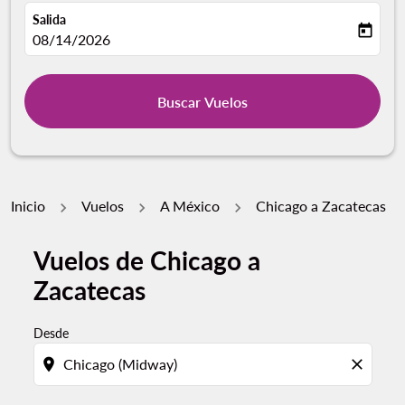
Salida
today
fc-booking-departure-date-aria-label
08/14/2026
Buscar Vuelos
Inicio
Vuelos
A México
Chicago a Zacatecas
Vuelos de Chicago a
Zacatecas
Desde
location_on
close