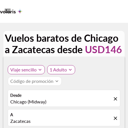

Vuelos baratos de Chicago
a Zacatecas desde
USD146
Viaje sencillo
expand_more
1 Adulto
expand_more
Código de promoción
expand_more
Desde
close
Chicago (Midway)
A
close
Zacatecas