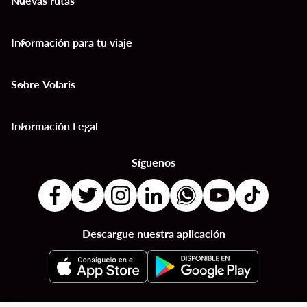
Nuevas rutas
keyboard_arrow_down
Información para tu viaje
keyboard_arrow_down
Sobre Volaris
keyboard_arrow_down
Información Legal
keyboard_arrow_down
Síguenos
Descargue nuestra aplicación