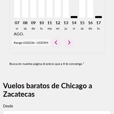
07
08
09
10
11
12
13
14
15
16
17
18
vi
sá
do
lu
ma
mi
ju
vi
sá
do
lu
ma
AGO.
chevron_left
chevron_right
Rango
USD236
-
USD394
Busca en nuestra página el precio que a ti te convenga.*
Vuelos baratos de Chicago a
Zacatecas
Desde