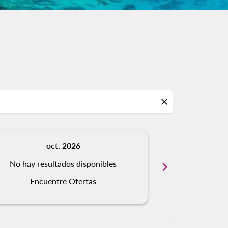
close
oct. 2026
n
Des
No hay resultados disponibles
chevron_right
Visto
Encuentre Ofertas
Tipo de Vuelo S