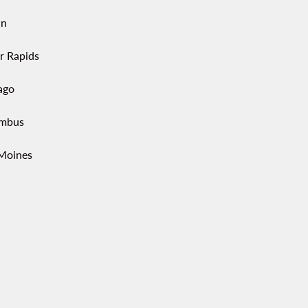
in
r Rapids
ago
mbus
Moines