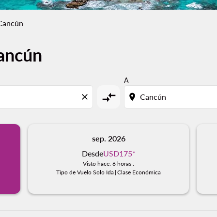
 Cancún
Cancún
A
compare_arrows
close
location_on
sep. 2026
Desde
USD175
*
Visto hace: 6 horas .
Tipo de Vuelo Solo Ida
|
Clase Económica