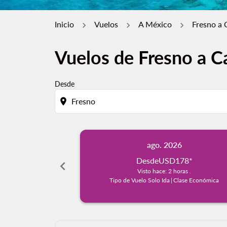
Inicio
Vuelos
A México
Fresno a
Vuelos de Fresno a 
Desde
location_on
ago. 2026
Desde
USD178
*
chevron_left
Visto hace: 2 horas .
Tipo de Vuelo Solo Ida
|
Clase Económica