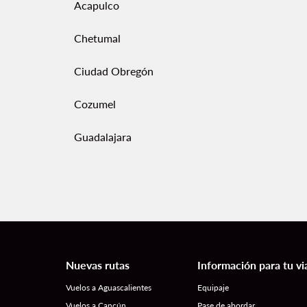
Acapulco
Chetumal
Ciudad Obregón
Cozumel
Guadalajara
Nuevas rutas
Información para tu vi
Vuelos a Aguascalientes
Equipaje
Vuelos a Cancún
Pase de abordar