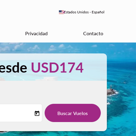
keyboard_arrow_down
Estados Unidos
-
Español
Privacidad
Contacto
desde
USD174
Buscar Vuelos
today
-label