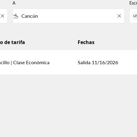
A
Esc
close
flight_land
close
U
o de tarifa
Fechas
cillo
|
Clase Económica
Salida 11/16/2026