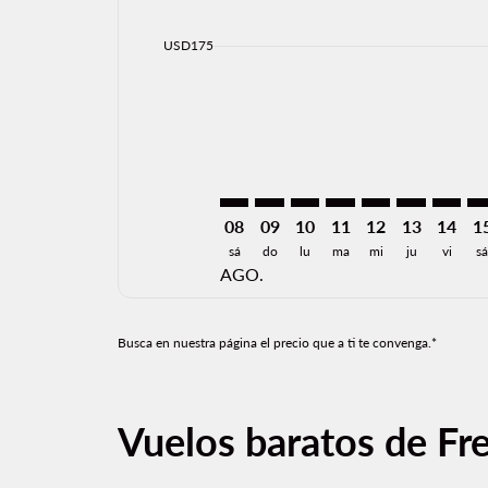
Displaying fares for agosto-2026
FAT–CUN: cmp-view-offers-discla
FAT–CUN: cmp-view-offers-di
FAT–CUN: cmp-view-offer
FAT–CUN: cmp-view-o
FAT–CUN: cmp-v
FAT–CUN: c
FAT–CU
FA
cmp-daily-histogram-bars-legend-min-price-ari
USD175
08
09
10
11
12
13
14
1
sá
do
lu
ma
mi
ju
vi
s
AGO.
Busca en nuestra página el precio que a ti te convenga.*
Vuelos baratos de Fr