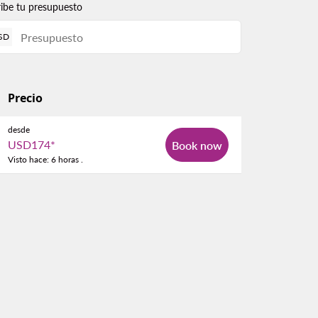
ribe tu presupuesto
SD
Precio
desde
USD174
*
Book now
Visto hace: 6 horas .