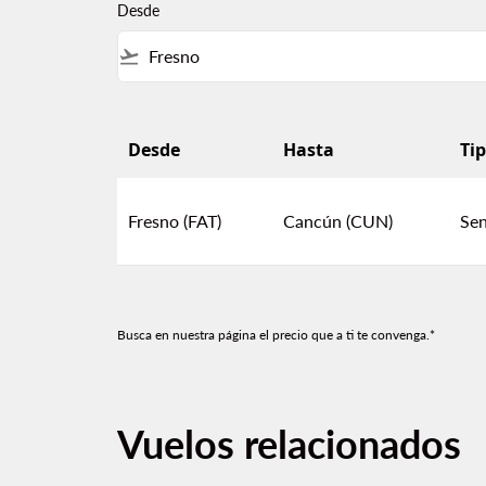
Desde
flight_takeoff
Desde
Hasta
Tip
Vuelos baratos de Fresno a Cancún
Fresno (FAT)
Cancún (CUN)
Sen
Busca en nuestra página el precio que a ti te convenga.*
Vuelos relacionados