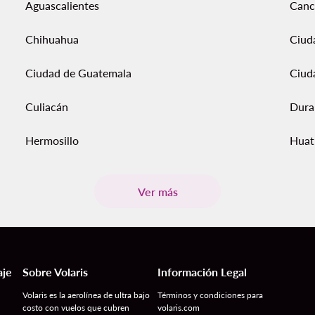
Aguascalientes
Canc
Chihuahua
Ciud
Ciudad de Guatemala
Ciud
Culiacán
Dura
Hermosillo
Huat
Ver más
aje
Sobre Volaris
Información Legal
Volaris es la aerolínea de ultra bajo
Términos y condiciones para
costo con vuelos que cubren
volaris.com