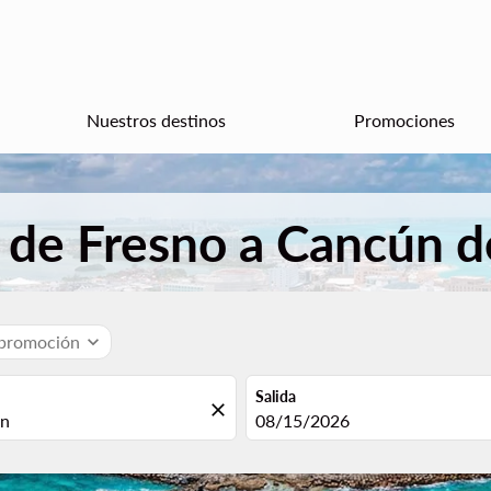
Nuestros destinos
Promociones
s de Fresno a Cancún 
 promoción
expand_more
Salida
close
fc-booking-departure-date-aria
08/15/2026