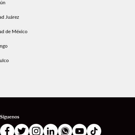
ún
ad Juárez
ad de México
ngo
ulco
Síguenos