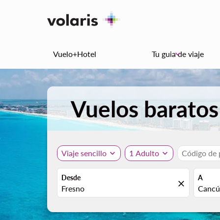
Vuelo+Hotel
Tu guia de viaje
keyboard_arrow_down
Vuelos barato
Viaje sencillo
expand_more
1 Adulto
expand_more
Código de
Desde
A
close