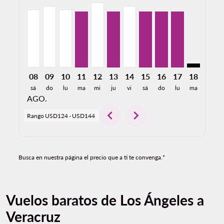
LAX–VER, 08/08/2026: Desde USD128
LAX–VER, 08/09/2026: Desde USD136
LAX–VER, 08/10/2026: Desde USD128
LAX–VER, 08/11/2026: Desde USD124
LAX–VER, 08/12/2026: Desde USD1
LAX–VER, 08/13/2026: Desde U
LAX–VER, 08/14/2026: Des
LAX–VER, 08/15/2026:
LAX–VER, 08/16/2
LAX–VER, 08/
LAX–VER: 
LAX–V
L
08
09
10
11
12
13
14
15
16
17
18
19
sá
do
lu
ma
mi
ju
vi
sá
do
lu
ma
mi
AGO.
chevron_left
chevron_right
Rango
USD124
-
USD144
Busca en nuestra página el precio que a ti te convenga.*
Vuelos baratos de Los Ángeles a
Veracruz