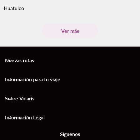
Huatulco
Ver más
Nuevas rutas
keyboard_arrow_down
Información para tu viaje
keyboard_arrow_down
Sobre Volaris
keyboard_arrow_down
Información Legal
keyboard_arrow_down
Síguenos