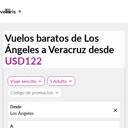

Vuelos baratos de Los
Ángeles a Veracruz desde
USD122
Viaje sencillo
expand_more
1 Adulto
expand_more
Código de promoción
expand_more
Desde
close
Los Ángeles
A