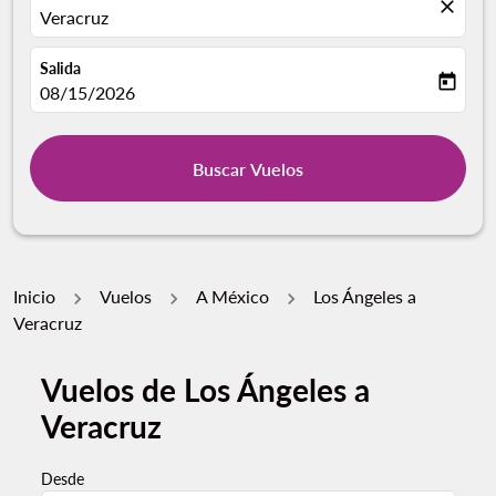
close
Veracruz
Salida
today
fc-booking-departure-date-aria-label
08/15/2026
Buscar Vuelos
Inicio
Vuelos
A México
Los Ángeles a
Veracruz
Vuelos de Los Ángeles a
Veracruz
Desde