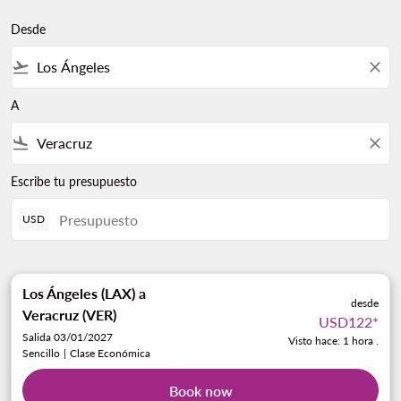
Desde
flight_takeoff
close
A
flight_land
close
Escribe tu presupuesto
USD
Los Ángeles (LAX)
a
desde
Veracruz (VER)
USD122
*
Salida 03/01/2027
Visto hace: 1 hora .
Sencillo
|
Clase Económica
Book now