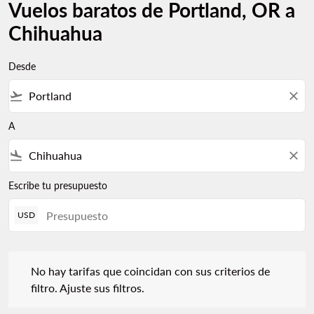
Vuelos baratos de Portland, OR a
Chihuahua
Desde
flight_takeoff
close
A
flight_land
close
Escribe tu presupuesto
USD
No hay tarifas que coincidan con sus criterios de filtro. Ajuste s
No hay tarifas que coincidan con sus criterios de
filtro. Ajuste sus filtros.