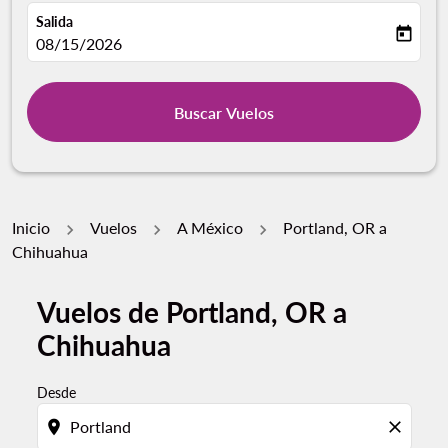
Salida
today
fc-booking-departure-date-aria-label
08/15/2026
Buscar Vuelos
Inicio
Vuelos
A México
Portland, OR a
Chihuahua
Vuelos de Portland, OR a
Por favor, intente actualizar su ruta (origen y / o dest
Chihuahua
Desde
location_on
close