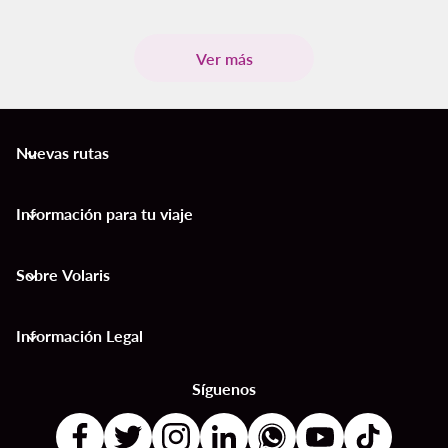
Ver más
Nuevas rutas
keyboard_arrow_down
Información para tu viaje
keyboard_arrow_down
Sobre Volaris
keyboard_arrow_down
Información Legal
keyboard_arrow_down
Síguenos