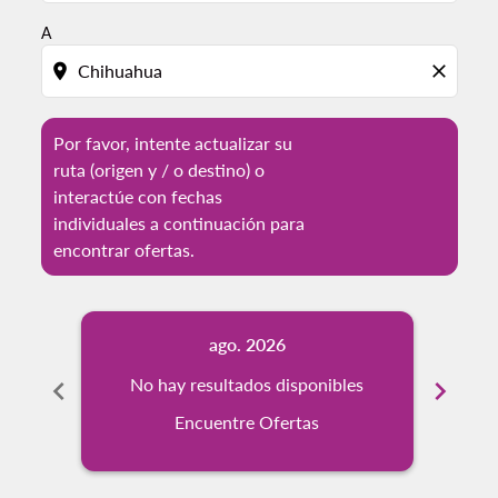
A
location_on
close
Por favor, intente actualizar su
ruta (origen y / o destino) o
interactúe con fechas
individuales a continuación para
encontrar ofertas.
ago. 2026
chevron_left
No hay resultados disponibles
chevron_right
No
Encuentre Ofertas