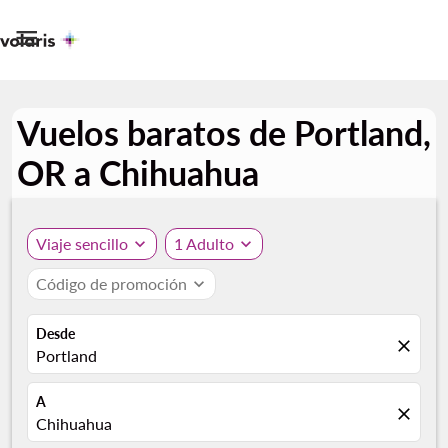

Vuelos baratos de Portland,
OR a Chihuahua
Viaje sencillo
expand_more
1 Adulto
expand_more
Código de promoción
expand_more
Desde
close
Portland
A
close
Chihuahua