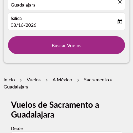
close
Guadalajara
Salida
today
fc-booking-departure-date-aria-label
08/16/2026
Buscar Vuelos
Inicio
Vuelos
A México
Sacramento a
Guadalajara
Vuelos de Sacramento a
Guadalajara
Desde