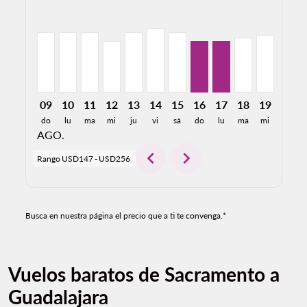
SMF–GDL, 08/09/2026: Desde USD173
SMF–GDL, 08/10/2026: Desde USD173
SMF–GDL, 08/11/2026: Desde USD174
SMF–GDL, 08/12/2026: Desde USD148
SMF–GDL, 08/13/2026: Desde USD1
SMF–GDL, 08/14/2026: Desde 
SMF–GDL, 08/15/2026: De
SMF–GDL, 08/16/2026
SMF–GDL, 08/17/2
SMF–GDL, 08/
SMF–GDL,
SMF–G
S
09
10
11
12
13
14
15
16
17
18
19
20
do
lu
ma
mi
ju
vi
sá
do
lu
ma
mi
ju
AGO.
chevron_left
chevron_right
Rango
USD147
-
USD256
Busca en nuestra página el precio que a ti te convenga.*
Vuelos baratos de Sacramento a
Guadalajara