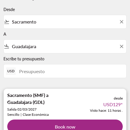
Desde
flight_takeoff
close
A
flight_land
close
Escribe tu presupuesto
USD
Sacramento (SMF)
a
desde
Guadalajara (GDL)
USD129
*
Salida 02/03/2027
Visto hace: 11 horas .
Sencillo
|
Clase Económica
Book now