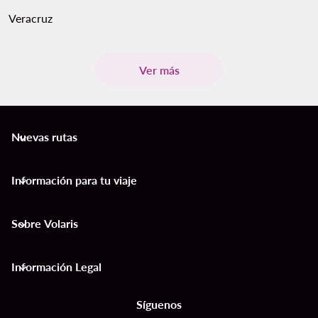
Veracruz
Ver más
Nuevas rutas
keyboard_arrow_down
Información para tu viaje
keyboard_arrow_down
Sobre Volaris
keyboard_arrow_down
Información Legal
keyboard_arrow_down
Síguenos