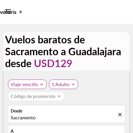

Vuelos baratos de
Sacramento a Guadalajara
desde
USD129
Viaje sencillo
expand_more
1 Adulto
expand_more
Código de promoción
expand_more
Desde
close
Sacramento
A