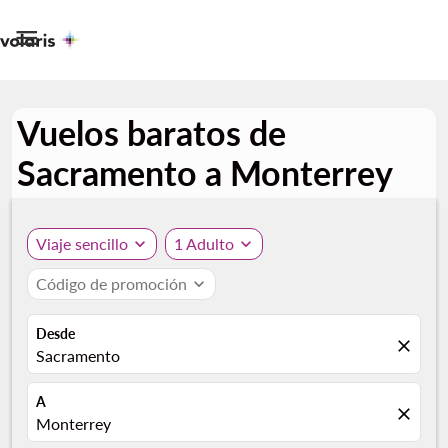

Vuelos baratos de
Sacramento a Monterrey
Viaje sencillo
expand_more
1 Adulto
expand_more
Código de promoción
expand_more
Desde
close
Sacramento
A
close
Monterrey