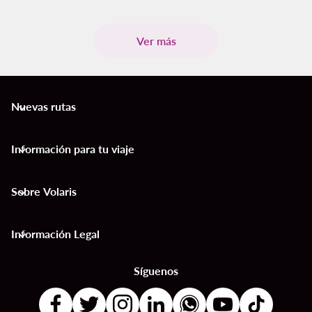
Ver más
Nuevas rutas
keyboard_arrow_down
Información para tu viaje
keyboard_arrow_down
Sobre Volaris
keyboard_arrow_down
Información Legal
keyboard_arrow_down
Síguenos