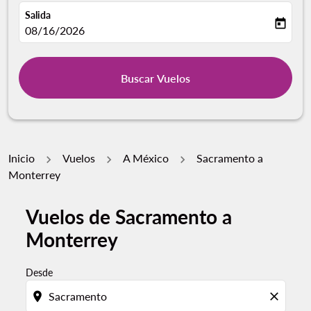
Salida
today
fc-booking-departure-date-aria-label
08/16/2026
Buscar Vuelos
Inicio
Vuelos
A México
Sacramento a
Monterrey
Vuelos de Sacramento a
Por favor, intente actualizar su ruta (origen y / o dest
Monterrey
Desde
location_on
close