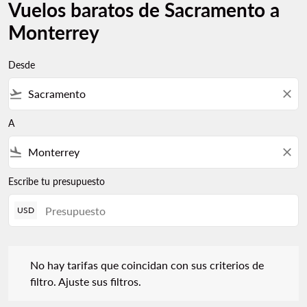
Vuelos baratos de Sacramento a
Monterrey
Desde
flight_takeoff
close
A
flight_land
close
Escribe tu presupuesto
USD
No hay tarifas que coincidan con sus criterios de filtro. Ajuste s
No hay tarifas que coincidan con sus criterios de
filtro. Ajuste sus filtros.