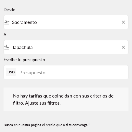
Desde
flight_takeoff
close
A
flight_land
close
Escribe tu presupuesto
USD
No hay tarifas que coincidan con sus criterios de filtro. Ajuste s
No hay tarifas que coincidan con sus criterios de
filtro. Ajuste sus filtros.
Busca en nuestra página el precio que a ti te convenga.*