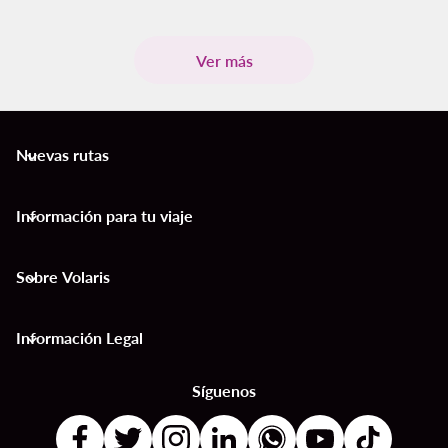
Ver más
Nuevas rutas
keyboard_arrow_down
Información para tu viaje
keyboard_arrow_down
Sobre Volaris
keyboard_arrow_down
Información Legal
keyboard_arrow_down
Síguenos