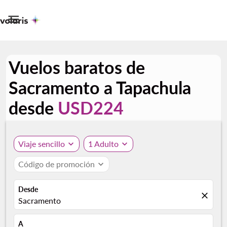

Vuelos baratos de
Sacramento a Tapachula
desde
USD224
Viaje sencillo
expand_more
1 Adulto
expand_more
Código de promoción
expand_more
Desde
close
Sacramento
A