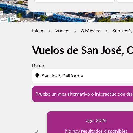
Inicio
Vuelos
A México
San José,
Vuelos de San José, 
Pruebe un mes alternativo o interactúe con d
Desde
location_on
Pruebe un mes alternativo o interactúe con día
ago. 2026
chevron_left
No hay resultados disponibles