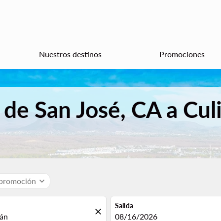
Nuestros destinos
Promociones
 de San José, CA a Cul
 promoción
expand_more
Salida
close
fc-booking-departure-date-aria
08/16/2026