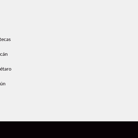
tecas
acán
étaro
ún