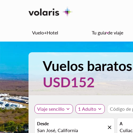
Vuelo+Hotel
Tu guia de viaje
keyboard_arrow_down
Vuelos baratos
USD152
Viaje sencillo
expand_more
1 Adulto
expand_more
Código de
Desde
A
close