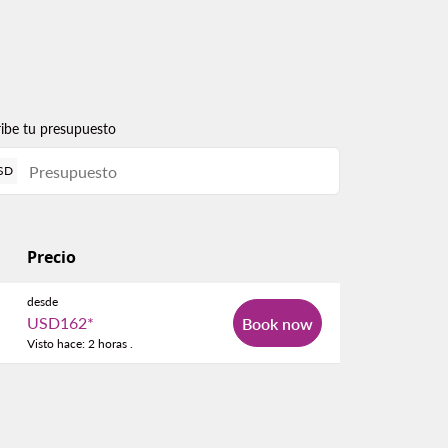
ribe tu presupuesto
SD
Precio
desde
USD162
*
Book now
Visto hace: 2 horas .