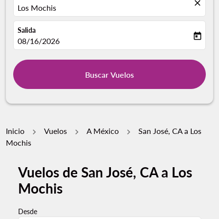
close
Los Mochis
Salida
today
fc-booking-departure-date-aria-label
08/16/2026
Buscar Vuelos
Inicio
Vuelos
A México
San José, CA a Los
Mochis
Vuelos de San José, CA a Los
Mochis
Desde