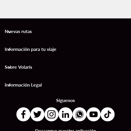
Nuevas rutas
keyboard_arrow_down
Información para tu viaje
keyboard_arrow_down
Sobre Volaris
keyboard_arrow_down
Información Legal
keyboard_arrow_down
Síguenos
Descargue nuestra aplicación