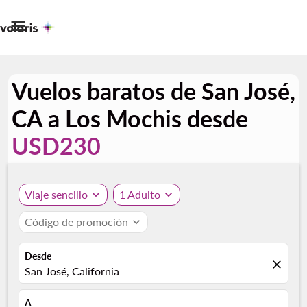

Vuelos baratos de San José,
CA a Los Mochis desde
USD230
Viaje sencillo
expand_more
1 Adulto
expand_more
Código de promoción
expand_more
Desde
close
San José, California
A