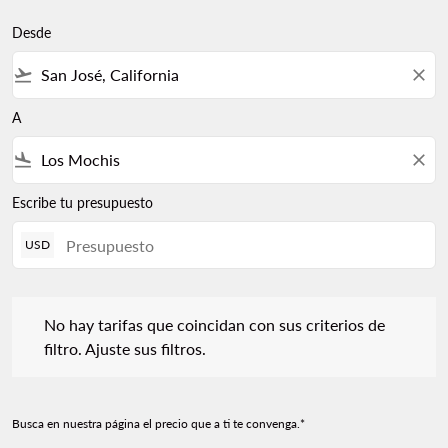
Desde
flight_takeoff
close
A
flight_land
close
Escribe tu presupuesto
USD
No hay tarifas que coincidan con sus criterios de filtro. Ajuste s
No hay tarifas que coincidan con sus criterios de
filtro. Ajuste sus filtros.
Busca en nuestra página el precio que a ti te convenga.*