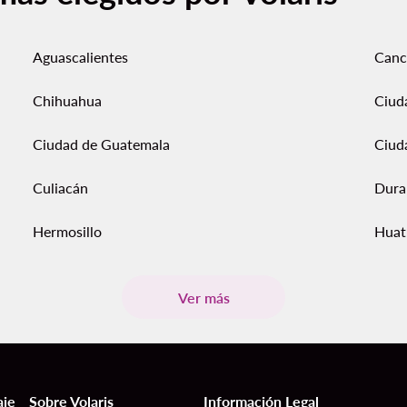
Aguascalientes
Canc
Chihuahua
Ciud
Ciudad de Guatemala
Ciud
Culiacán
Dura
Hermosillo
Huat
Ver más
aje
Sobre Volaris
Información Legal