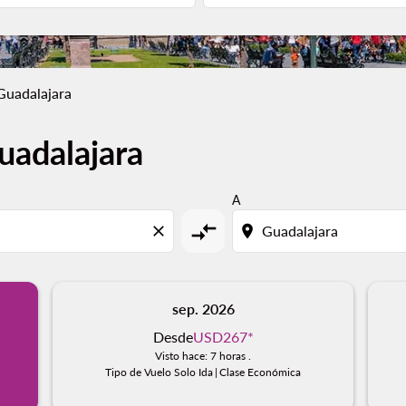
 Guadalajara
uadalajara
A
compare_arrows
close
location_on
sep. 2026
Desde
USD267
*
Visto hace: 7 horas .
Tipo de Vuelo Solo Ida
|
Clase Económica