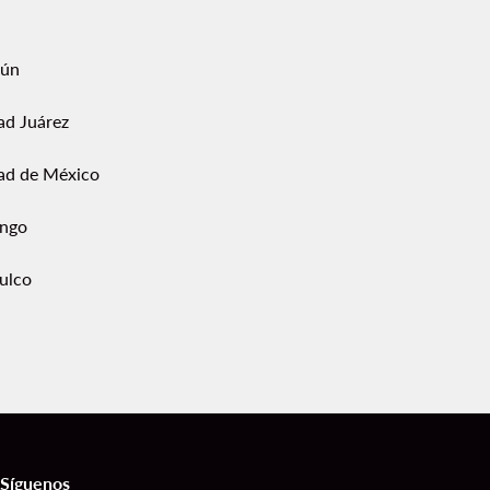
ún
ad Juárez
ad de México
ngo
ulco
Síguenos