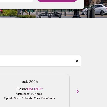
close
oct. 2026
n
Desde
USD207
*
Des
chevron_right
Visto hace: 10 horas .
Visto
Tipo de Vuelo Solo Ida
|
Clase Económica
Tipo de Vuelo S