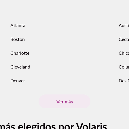
Atlanta
Aust
Boston
Ceda
Charlotte
Chic
Cleveland
Colu
Denver
Des 
Ver más
más elegidos por Volaris