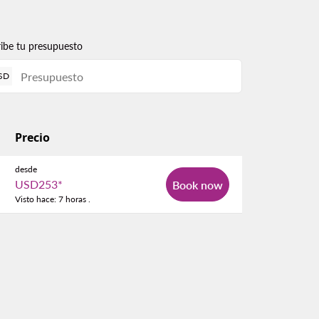
ribe tu presupuesto
SD
Precio
desde
USD253
*
Book now
Visto hace: 7 horas .