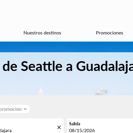
Nuestros destinos
Promociones
 de Seattle a Guadalaj
 promoción
expand_more
Salida
close
fc-booking-departure-date-aria
08/15/2026