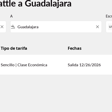
ttle a Guadalajara
A
Esc
close
flight_land
close
U
Tipo de tarifa
Fechas
Sencillo
|
Clase Económica
Salida 12/26/2026