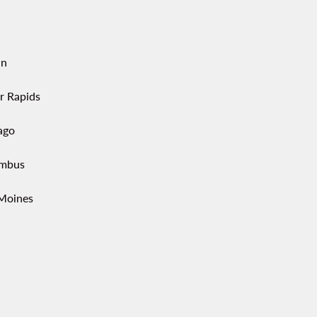
in
r Rapids
ago
mbus
Moines