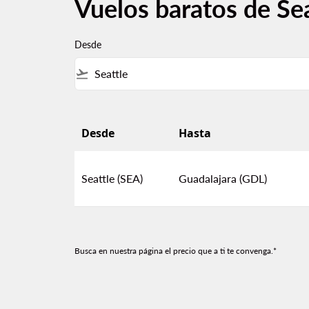
Vuelos baratos de Sea
Desde
flight_takeoff
Desde
Hasta
Vuelos baratos de Seattle a Guadalajara
Seattle (SEA)
Guadalajara (GDL)
Busca en nuestra página el precio que a ti te convenga.*