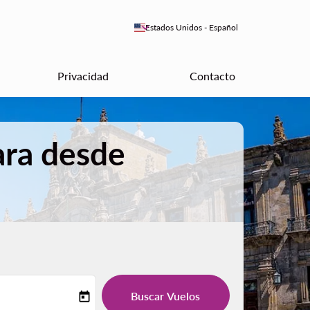
keyboard_arrow_down
Estados Unidos
-
Español
Privacidad
Contacto
ara desde
Buscar Vuelos
today
-label