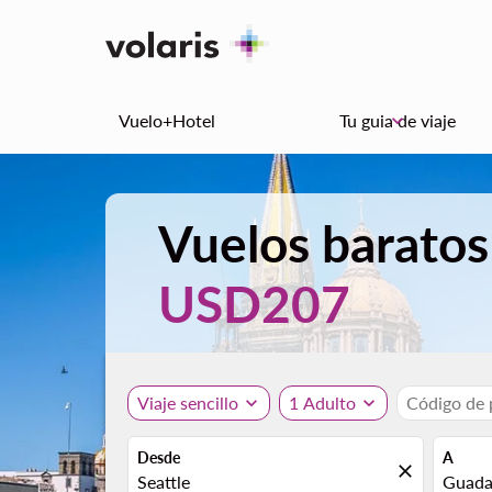
Vuelo+Hotel
Tu guia de viaje
keyboard_arrow_down
Vuelos baratos
USD207
Viaje sencillo
expand_more
1 Adulto
expand_more
Código de
Desde
A
close