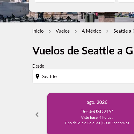
Inicio
Vuelos
A México
Seattle a
Vuelos de Seattle a G
Desde
location_on
ago. 2026
Desde
USD219
*
chevron_left
Visto hace: 4 horas .
Tipo de Vuelo Solo Ida
|
Clase Económica