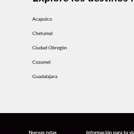
Acapulco
Chetumal
Ciudad Obregón
Cozumel
Guadalajara
Nuevas rutas
Información para tu vi