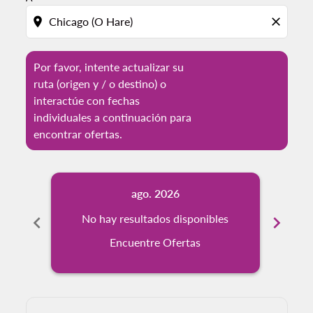
location_on
close
Por favor, intente actualizar su
ruta (origen y / o destino) o
interactúe con fechas
individuales a continuación para
encontrar ofertas.
ago. 2026
chevron_left
No hay resultados disponibles
chevron_right
No
Encuentre Ofertas