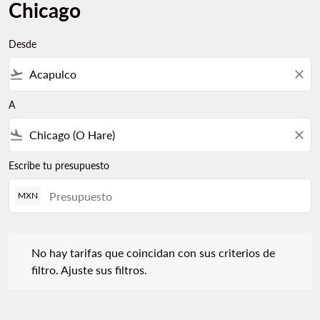
Chicago
Desde
flight_takeoff
close
A
flight_land
close
Escribe tu presupuesto
MXN
No hay tarifas que coincidan con sus criterios de filtro. Ajuste s
No hay tarifas que coincidan con sus criterios de
filtro. Ajuste sus filtros.