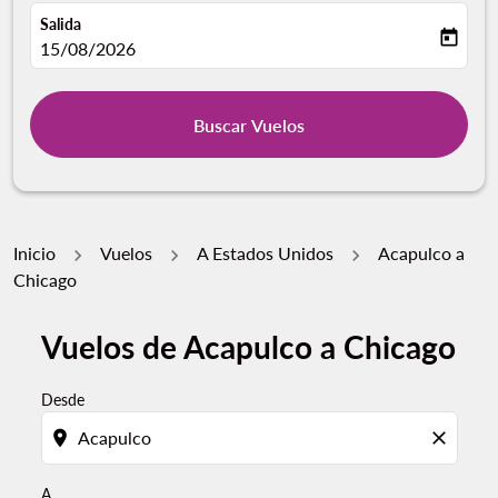
Salida
today
fc-booking-departure-date-aria-label
15/08/2026
Buscar Vuelos
Inicio
Vuelos
A Estados Unidos
Acapulco a
Chicago
Vuelos de Acapulco a Chicago
Por favor, intente actualizar su ruta (origen y / o dest
Desde
location_on
close
A