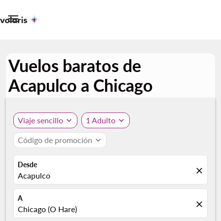

Vuelos baratos de
Acapulco a Chicago
Viaje sencillo
expand_more
1 Adulto
expand_more
Código de promoción
expand_more
Desde
close
Acapulco
A
close
Chicago (O Hare)