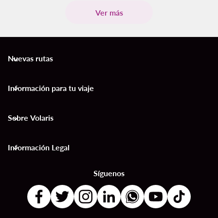
Ver más
Nuevas rutas
keyboard_arrow_down
Información para tu viaje
keyboard_arrow_down
Sobre Volaris
keyboard_arrow_down
Información Legal
keyboard_arrow_down
Síguenos