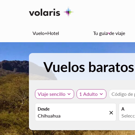
Vuelo+Hotel
Tu guia de viaje
keyboard_arrow_down
Vuelos barato
Viaje sencillo
expand_more
1 Adulto
expand_more
Código de
Desde
A
close