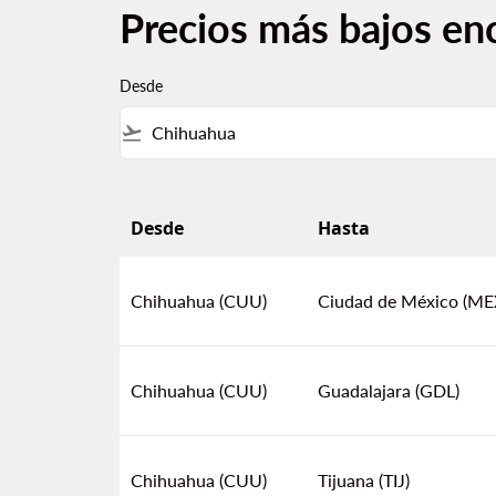
Precios más bajos en
Desde
flight_takeoff
Desde
Hasta
Precios más bajos encontrados por otros u
Chihuahua (CUU)
Ciudad de México (ME
Chihuahua (CUU)
Guadalajara (GDL)
Chihuahua (CUU)
Tijuana (TIJ)