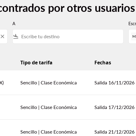
contrados por otros usuario
A
Esc
close
flight_land
M
Tipo de tarifa
Fechas
suarios desde Chihuahua
X)
Sencillo
|
Clase Económica
Salida 16/11/2026
Sencillo
|
Clase Económica
Salida 17/12/2026
Sencillo
|
Clase Económica
Salida 21/12/2026