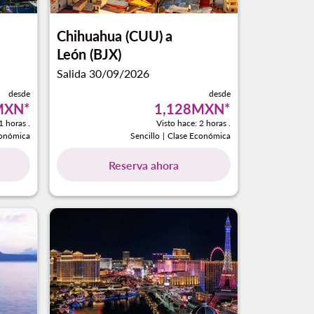
Chihuahua (CUU)
a
León (BJX)
Salida 30/09/2026
desde
desde
MXN
*
1,128MXN
*
1 horas .
Visto hace: 2 horas .
conómica
Sencillo
|
Clase Económica
Reserva ahora