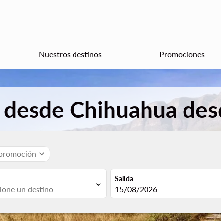
Nuestros destinos
Promociones
s desde Chihuahua de
 promoción
expand_more
Salida
expand_more
fc-booking-departure-date-aria
15/08/2026