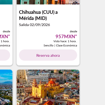
Chihuahua (CUU)
a
Mérida (MID)
Salida 02/09/2026
desde
desde
MXN
*
957MXN
*
 1 hora .
Visto hace: 1 hora .
conómica
Sencillo
|
Clase Económica
Reserva ahora