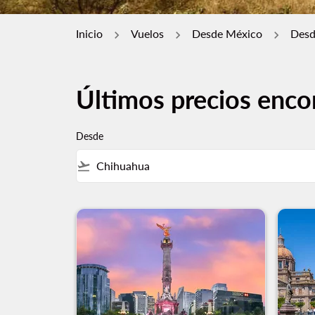
Inicio
Vuelos
Desde México
Desd
Últimos precios enco
Desde
flight_takeoff