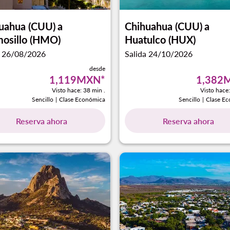
uahua (CUU)
a
Chihuahua (CUU)
a
osillo (HMO)
Huatulco (HUX)
a 26/08/2026
Salida 24/10/2026
desde
1,119MXN
*
1,382
Visto hace: 38 min .
Visto hace:
Sencillo
|
Clase Económica
Sencillo
|
Clase E
Reserva ahora
Reserva ahora