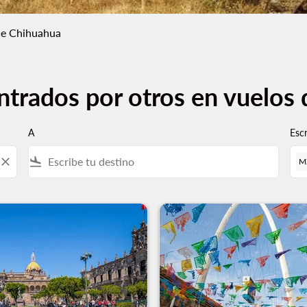
e Chihuahua
ntrados por otros en vuelos
A
Esc
close
flight_land
M