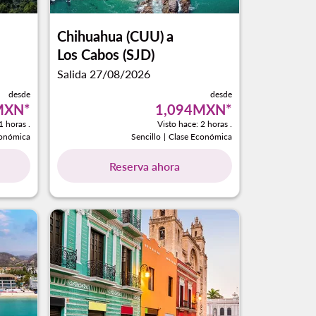
Chihuahua (CUU)
a
Los Cabos (SJD)
Salida 27/08/2026
desde
desde
MXN
*
1,094MXN
*
1 horas .
Visto hace: 2 horas .
conómica
Sencillo
|
Clase Económica
Reserva ahora