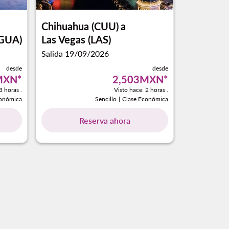
Chihuahua (CUU)
a
(GUA)
Las Vegas (LAS)
Salida 19/09/2026
desde
desde
MXN
*
2,503MXN
*
3 horas .
Visto hace: 2 horas .
conómica
Sencillo
|
Clase Económica
Reserva ahora