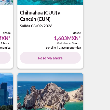
Chihuahua (CUU)
a
Cancún (CUN)
Salida 08/09/2026
desde
desde
MXN
*
1,683MXN
*
 1 hora .
Visto hace: 3 min .
conómica
Sencillo
|
Clase Económica
Reserva ahora