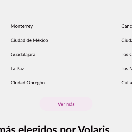
Monterrey
Canc
Ciudad de México
Ciud
Guadalajara
Los 
La Paz
Los 
Ciudad Obregón
Culi
Ver más
más elegidos por Volaris