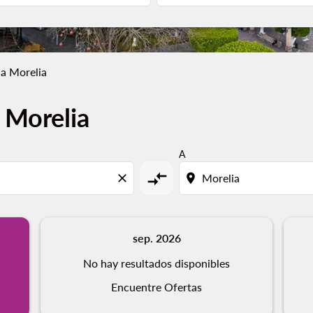
a Morelia
 Morelia
A
compare_arrows
close
location_on
sep. 2026
No hay resultados disponibles
Encuentre Ofertas