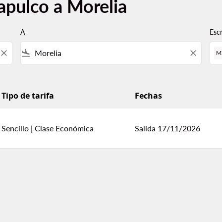
apulco a Morelia
A
Esc
close
flight_land
close
M
Tipo de tarifa
Fechas
Sencillo
|
Clase Económica
Salida 17/11/2026