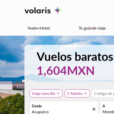
Vuelo+Hotel
Tu guia de viaje
keyboard_arrow_down
Vuelos baratos
1,604MXN
Viaje sencillo
expand_more
1 Adulto
expand_more
Código de
Desde
A
close