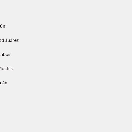
ún
ad Juárez
Cabos
Mochis
acán