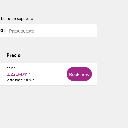
ribe tu presupuesto
XN
Precio
desde
2,221MXN
*
Book now
Visto hace: 18 min .