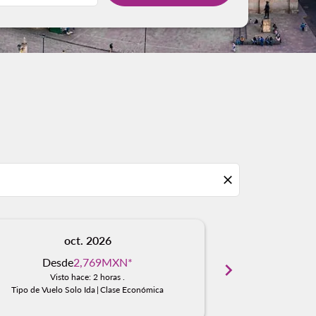
close
oct. 2026
n
Desde
2,769MXN
*
Desd
chevron_right
Visto hace: 2 horas .
Visto
Tipo de Vuelo Solo Ida
|
Clase Económica
Tipo de Vuelo S