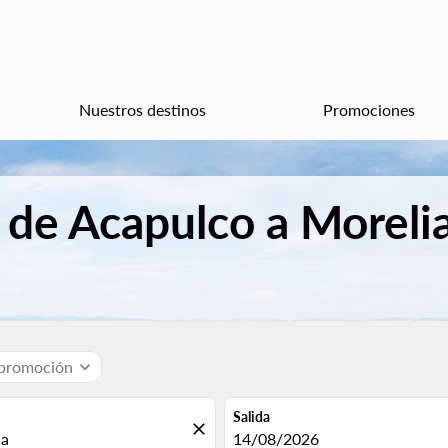
Nuestros destinos
Promociones
 de Acapulco a Moreli
 promoción
expand_more
Salida
close
fc-booking-departure-date-aria
14/08/2026