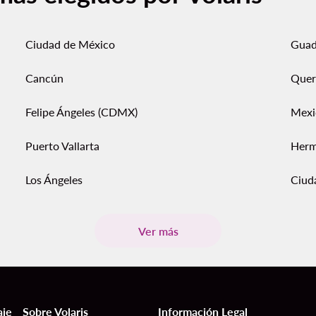
Ciudad de México
Guad
Cancún
Quer
Felipe Ángeles (CDMX)
Mexi
Puerto Vallarta
Herm
Los Ángeles
Ciud
Ver más
aje
Sobre Volaris
Información Legal