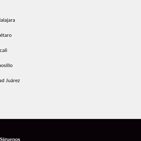
alajara
étaro
cali
osillo
ad Juárez
Síguenos