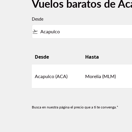
Vuelos baratos de Ac
Desde
flight_takeoff
Desde
Hasta
Vuelos baratos de Acapulco a Morelia
Acapulco (ACA)
Morelia (MLM)
Busca en nuestra página el precio que a ti te convenga.*