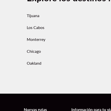
Tijuana
Los Cabos
Monterrey
Chicago
Oakland
Nuevas rutas
Información para tu vi