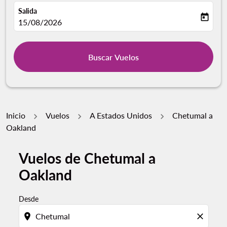
Salida
today
fc-booking-departure-date-aria-label
15/08/2026
Buscar Vuelos
Inicio
Vuelos
A Estados Unidos
Chetumal a
Oakland
Vuelos de Chetumal a
Por favor, intente actualizar su ruta (origen y / o dest
Oakland
Desde
location_on
close