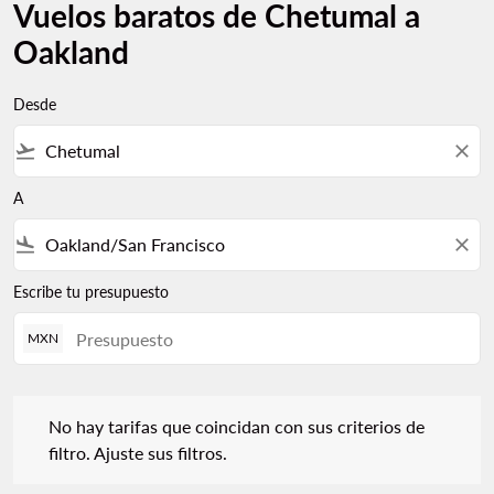
Vuelos baratos de Chetumal a
Oakland
Desde
flight_takeoff
close
A
flight_land
close
Escribe tu presupuesto
MXN
No hay tarifas que coincidan con sus criterios de filtro. Ajuste s
No hay tarifas que coincidan con sus criterios de
filtro. Ajuste sus filtros.