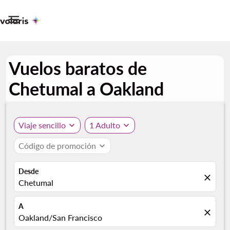

Vuelos baratos de
Chetumal a Oakland
Viaje sencillo
expand_more
1 Adulto
expand_more
Código de promoción
expand_more
Desde
close
Chetumal
A
close
Oakland/San Francisco