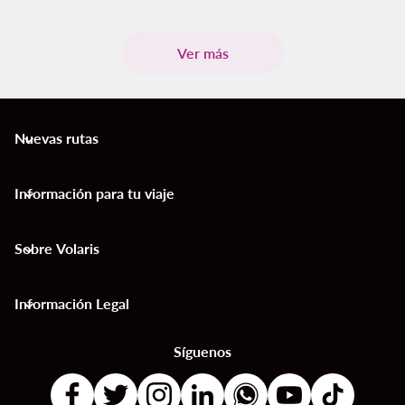
Ver más
Nuevas rutas
keyboard_arrow_down
Información para tu viaje
keyboard_arrow_down
Sobre Volaris
keyboard_arrow_down
Información Legal
keyboard_arrow_down
Síguenos