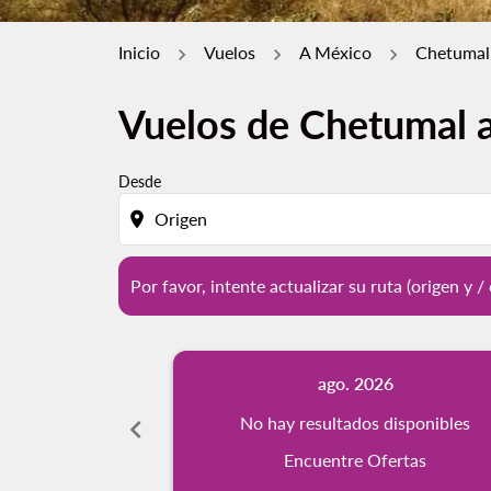
Inicio
Vuelos
A México
Chetumal
Vuelos de Chetumal 
Por favor, intente actualizar su ruta (origen 
Desde
location_on
Por favor, intente actualizar su ruta (origen y 
ago. 2026
chevron_left
No hay resultados disponibles
Encuentre Ofertas