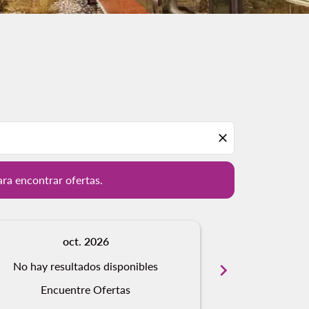
ación para encontrar ofertas.
close
ara encontrar ofertas.
oct. 2026
n
No hay resultados disponibles
chevron_right
No hay resu
Encuentre Ofertas
Encue