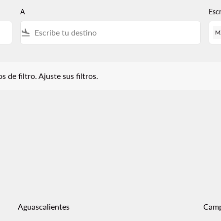
A
Esc
flight_land
M
iltro. Ajuste sus filtros.
 de filtro. Ajuste sus filtros.
Aguascalientes
Cam