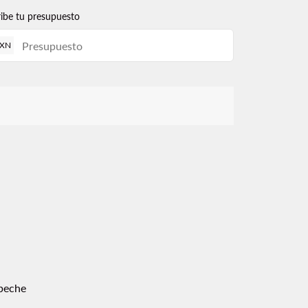
ribe tu presupuesto
XN
peche