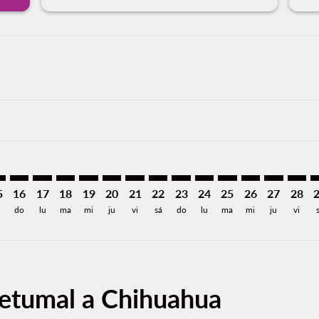
aimer. Encuentre Ofertas
isclaimer. Encuentre Ofertas
rs-disclaimer. Encuentre Ofertas
offers-disclaimer. Encuentre Ofertas
iew-offers-disclaimer. Encuentre Ofertas
mp-view-offers-disclaimer. Encuentre Ofertas
U: cmp-view-offers-disclaimer. Encuentre Ofertas
M–CUU: cmp-view-offers-disclaimer. Encuentre Ofertas
CTM–CUU: cmp-view-offers-disclaimer. Encuentre Ofertas
CTM–CUU: cmp-view-offers-disclaimer. Encuentre Ofe
CTM–CUU: cmp-view-offers-disclaimer. Encuentre
CTM–CUU: cmp-view-offers-disclaimer. Encue
CTM–CUU: cmp-view-offers-disclaimer. 
CTM–CUU: cmp-view-offers-disclaim
CTM–CUU: cmp-view-offers-disc
CTM–CUU: cmp-view-offers-
CTM–CUU: cmp-view-off
CTM–CUU: cmp-view
CTM–CUU: cmp-
CTM–CUU: 
CTM–C
C
5
16
17
18
19
20
21
22
23
24
25
26
27
28
á
do
lu
ma
mi
ju
vi
sá
do
lu
ma
mi
ju
vi
hetumal a Chihuahua