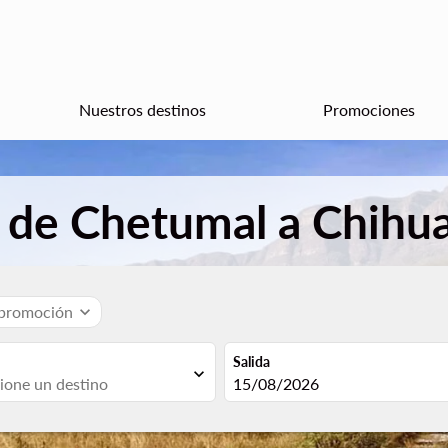
Nuestros destinos
Promociones
s de Chetumal a Chihu
 promoción
expand_more
Salida
expand_more
fc-booking-departure-date-aria
15/08/2026