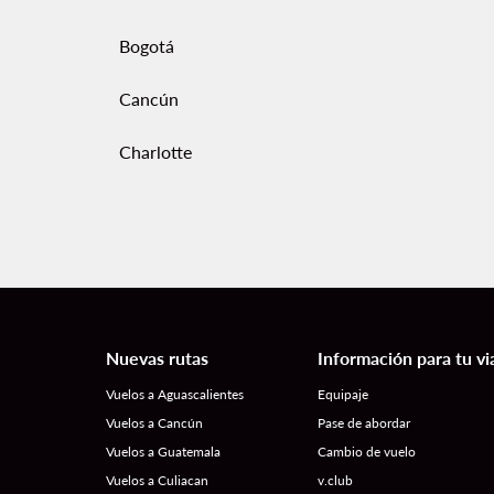
Bogotá
Cancún
Charlotte
Nuevas rutas
Información para tu vi
Vuelos a Aguascalientes
Equipaje
Vuelos a Cancún
Pase de abordar
Vuelos a Guatemala
Cambio de vuelo
Vuelos a Culiacan
v.club