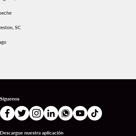
peche
leston, SC
ago
Síguenos
Descargue nuestra aplicación