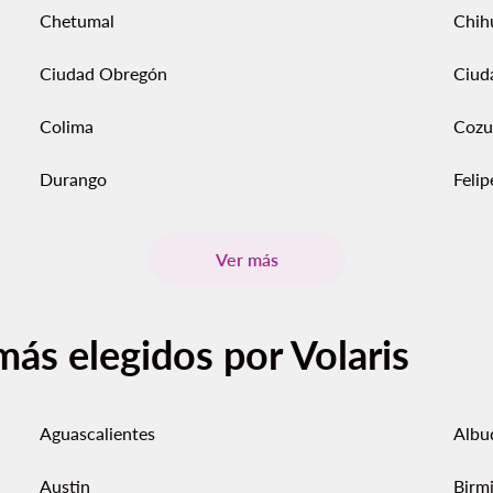
Chetumal
Chih
Ciudad Obregón
Ciud
Colima
Cozu
Durango
Feli
Ver más
más elegidos por Volaris
Aguascalientes
Albu
Austin
Birm