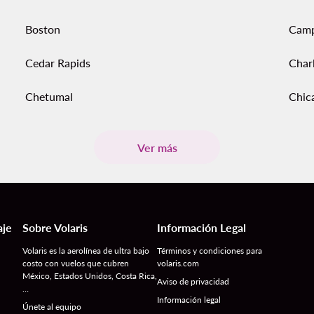
Boston
Cam
Cedar Rapids
Char
Chetumal
Chic
Ver más
aje
Sobre Volaris
Información Legal
Volaris es la aerolínea de ultra bajo
Términos y condiciones para
costo con vuelos que cubren
volaris.com
México, Estados Unidos, Costa Rica,
Aviso de privacidad
…
Información legal
Únete al equipo