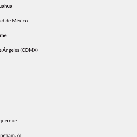
uahua
ad de México
mel
pe Ángeles (CDMX)
querque
ingham, AL