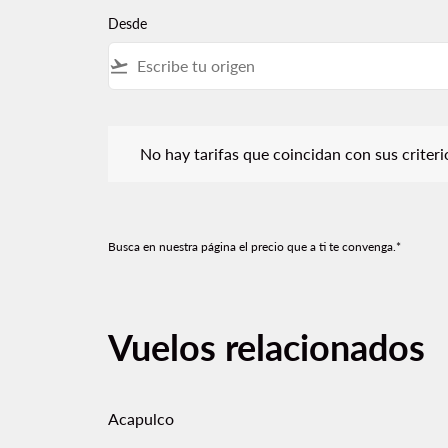
Desde
flight_takeoff
No hay tarifas que coincidan con sus criterios de f
No hay tarifas que coincidan con sus criterios
Busca en nuestra página el precio que a ti te convenga.*
Vuelos relacionados
Acapulco