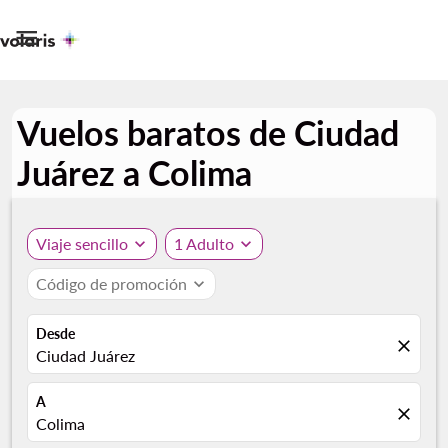

Vuelos baratos de Ciudad
Juárez a Colima
Viaje sencillo
expand_more
1 Adulto
expand_more
Código de promoción
expand_more
Desde
close
Ciudad Juárez
A
close
Colima