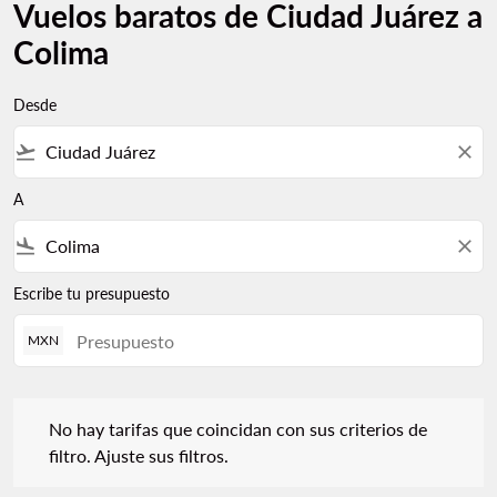
Vuelos baratos de Ciudad Juárez a
Colima
Desde
flight_takeoff
close
A
flight_land
close
Escribe tu presupuesto
MXN
No hay tarifas que coincidan con sus criterios de filtro. Ajuste s
No hay tarifas que coincidan con sus criterios de
filtro. Ajuste sus filtros.