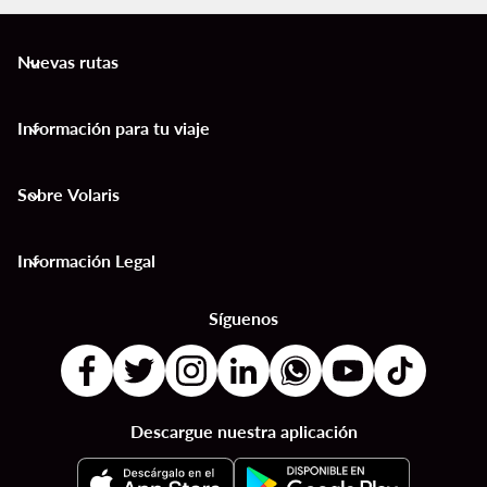
Nuevas rutas
keyboard_arrow_down
Información para tu viaje
keyboard_arrow_down
Sobre Volaris
keyboard_arrow_down
Información Legal
keyboard_arrow_down
Síguenos
Descargue nuestra aplicación