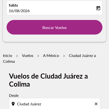
Salida
today
fc-booking-departure-date-aria-label
16/08/2026
Buscar Vuelos
Inicio
Vuelos
A México
Ciudad Juárez a
Colima
Vuelos de Ciudad Juárez a
Por favor, intente actualizar su ruta (origen y / o dest
Colima
Desde
location_on
close