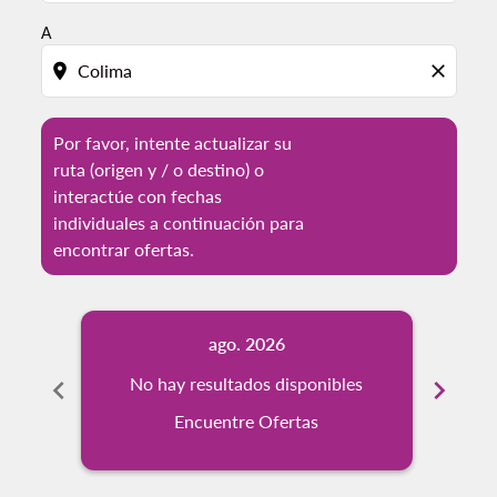
A
location_on
close
Por favor, intente actualizar su
ruta (origen y / o destino) o
interactúe con fechas
individuales a continuación para
encontrar ofertas.
ago. 2026
chevron_left
No hay resultados disponibles
chevron_right
No
Encuentre Ofertas