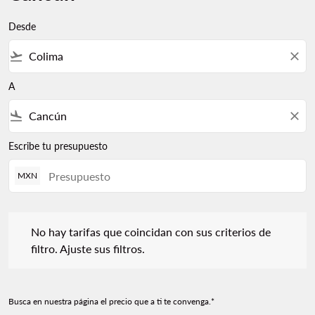
Desde
flight_takeoff
close
A
flight_land
close
Escribe tu presupuesto
MXN
No hay tarifas que coincidan con sus criterios de filtro. Ajuste s
No hay tarifas que coincidan con sus criterios de
filtro. Ajuste sus filtros.
Busca en nuestra página el precio que a ti te convenga.*