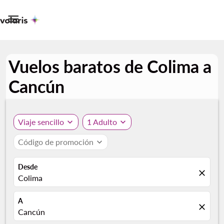

Vuelos baratos de Colima a
Cancún
Viaje sencillo
expand_more
1 Adulto
expand_more
Código de promoción
expand_more
Desde
close
Colima
A
close
Cancún