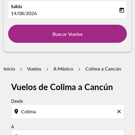
Salida
today
fc-booking-departure-date-aria-label
14/08/2026
Buscar Vuelos
Inicio
Vuelos
A México
Colima a Cancún
Vuelos de Colima a Cancún
Por favor, intente actualizar su ruta (origen y / o dest
Desde
location_on
close
A