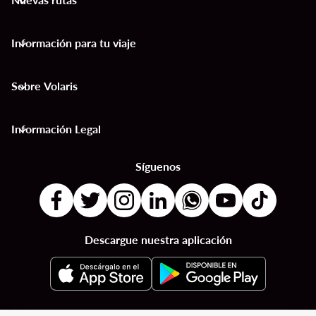
keyboard_arrow_down
Información para tu viaje
keyboard_arrow_down
Sobre Volaris
keyboard_arrow_down
Información Legal
keyboard_arrow_down
Síguenos
Descargue nuestra aplicación