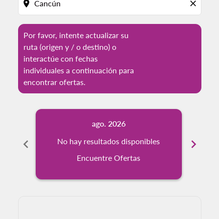
location_on
close
Por favor, intente actualizar su
ruta (origen y / o destino) o
interactúe con fechas
individuales a continuación para
encontrar ofertas.
ago. 2026
chevron_left
No hay resultados disponibles
chevron_right
No
Encuentre Ofertas
Displaying fares for agosto-2026