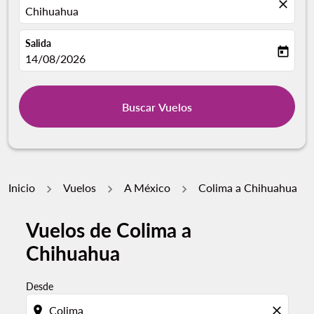
close
Chihuahua
Salida
today
fc-booking-departure-date-aria-label
14/08/2026
Buscar Vuelos
Inicio
Vuelos
A México
Colima a Chihuahua
Vuelos de Colima a
Chihuahua
Desde
location_on
close