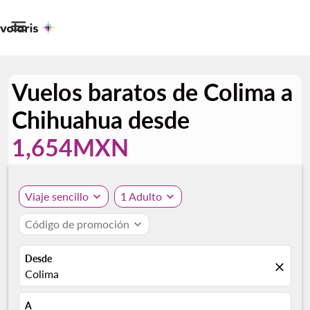

Vuelos baratos de Colima a
Chihuahua desde
1,654MXN
Viaje sencillo
expand_more
1 Adulto
expand_more
Código de promoción
expand_more
Desde
close
Colima
A