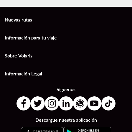
Nuevas rutas
keyboard_arrow_down
Información para tu viaje
keyboard_arrow_down
Sobre Volaris
keyboard_arrow_down
Información Legal
keyboard_arrow_down
Síguenos
Descargue nuestra aplicación