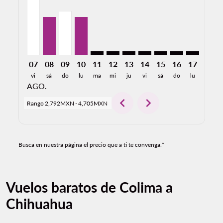
07
08
09
10
11
12
13
14
15
16
17
18
vi
sá
do
lu
ma
mi
ju
vi
sá
do
lu
ma
AGO.
chevron_left
chevron_right
Rango
2,792MXN
-
4,705MXN
Busca en nuestra página el precio que a ti te convenga.*
Vuelos baratos de Colima a
Chihuahua