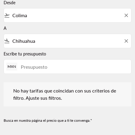
Desde
flight_takeoff
close
A
flight_land
close
Escribe tu presupuesto
MXN
No hay tarifas que coincidan con sus criterios de filtro. Ajuste s
No hay tarifas que coincidan con sus criterios de
filtro. Ajuste sus filtros.
Busca en nuestra página el precio que a ti te convenga.*