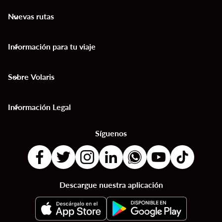
Nuevas rutas
keyboard_arrow_down
Información para tu viaje
keyboard_arrow_down
Sobre Volaris
keyboard_arrow_down
Información Legal
keyboard_arrow_down
Síguenos
Descargue nuestra aplicación