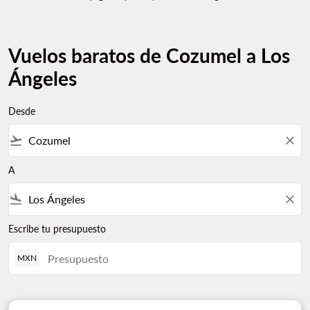
Vuelos baratos de Cozumel a Los
Ángeles
Desde
flight_takeoff
close
A
flight_land
close
Escribe tu presupuesto
MXN