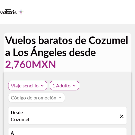

Vuelos baratos de Cozumel
a Los Ángeles desde
2,760MXN
Viaje sencillo
expand_more
1 Adulto
expand_more
Código de promoción
expand_more
Desde
close
Cozumel
A