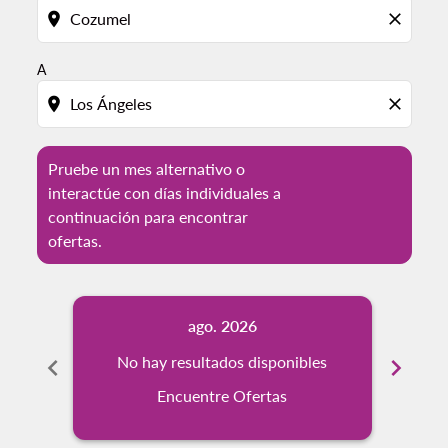
location_on
close
A
location_on
close
Pruebe un mes alternativo o
interactúe con días individuales a
continuación para encontrar
ofertas.
ago. 2026
chevron_left
No hay resultados disponibles
chevron_right
No
Encuentre Ofertas