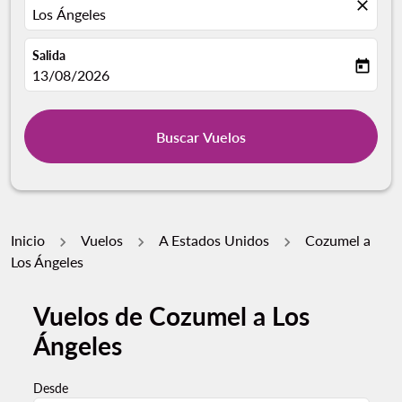
close
Los Ángeles
Salida
today
fc-booking-departure-date-aria-label
13/08/2026
Buscar Vuelos
Inicio
Vuelos
A Estados Unidos
Cozumel a
Los Ángeles
Vuelos de Cozumel a Los
Pruebe un mes alternativo o interactúe con días indivi
Ángeles
Desde