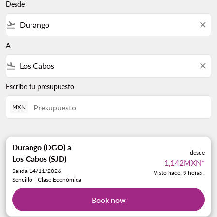
Desde
flight_takeoff
close
A
flight_land
close
Escribe tu presupuesto
MXN
Durango (DGO)
a
desde
Los Cabos (SJD)
1,142MXN
*
Salida 14/11/2026
Visto hace: 9 horas .
Sencillo
|
Clase Económica
Book now