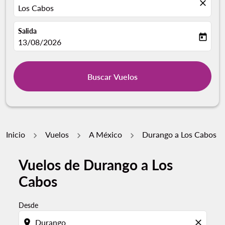
close
Los Cabos
Salida
today
fc-booking-departure-date-aria-label
13/08/2026
Buscar Vuelos
Inicio
Vuelos
A México
Durango a Los Cabos
Vuelos de Durango a Los
Cabos
Desde
location_on
close