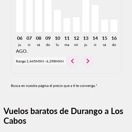
06
07
08
09
10
11
12
13
14
15
16
17
ju
vi
sá
do
lu
ma
mi
ju
vi
sá
do
lu
AGO.
chevron_left
chevron_right
Rango
1,445MXN
-
6,298MXN
Busca en nuestra página el precio que a ti te convenga.*
Vuelos baratos de Durango a Los
Cabos