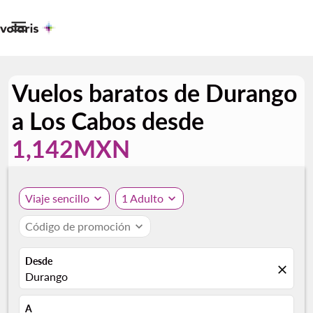

Vuelos baratos de Durango
a Los Cabos desde
1,142MXN
Viaje sencillo
expand_more
1 Adulto
expand_more
Código de promoción
expand_more
Desde
close
Durango
A