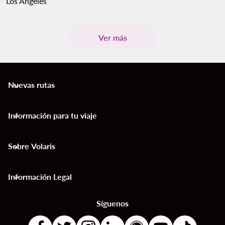
Los Ángeles
Ver más
Nuevas rutas
keyboard_arrow_down
Información para tu viaje
keyboard_arrow_down
Sobre Volaris
keyboard_arrow_down
Información Legal
keyboard_arrow_down
Síguenos