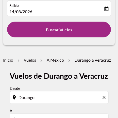
Salida
today
fc-booking-departure-date-aria-label
14/08/2026
Buscar Vuelos
Inicio
Vuelos
A México
Durango a Veracruz
Vuelos de Durango a Veracruz
Por favor, intente actualizar su ruta (origen y / o dest
Desde
location_on
close
A