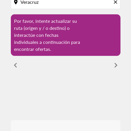
location_on
close
Por favor, intente actualizar su
ruta (origen y / o destino) o
interactúe con fechas
individuales a continuación para
encontrar ofertas.
chevron_left
chevron_right