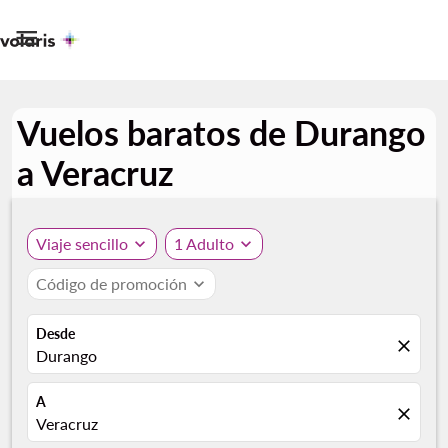

Vuelos baratos de Durango
a Veracruz
Viaje sencillo
expand_more
1 Adulto
expand_more
Código de promoción
expand_more
Desde
close
Durango
A
close
Veracruz