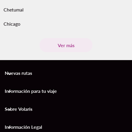
Chetumal
Chicago
Ver más
Nuevas rutas
keyboard_arrow_down
Información para tu viaje
keyboard_arrow_down
Sobre Volaris
keyboard_arrow_down
Información Legal
keyboard_arrow_down