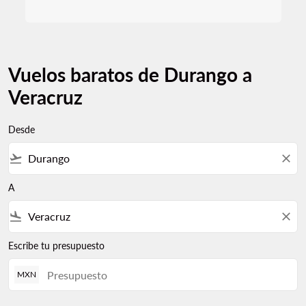
Vuelos baratos de Durango a
Veracruz
Desde
flight_takeoff
close
A
flight_land
close
Escribe tu presupuesto
MXN