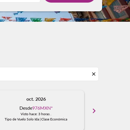
close
oct. 2026
n
Desde
976MXN
*
Desd
chevron_right
Visto hace: 3 horas .
Visto
Tipo de Vuelo Solo Ida
|
Clase Económica
Tipo de Vuelo S