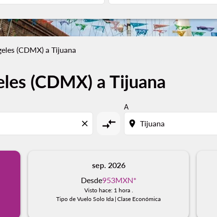
geles (CDMX) a Tijuana
eles (CDMX) a Tijuana
A
compare_arrows
close
location_on
sep. 2026
Desde
953MXN
*
Visto hace: 1 hora .
Tipo de Vuelo Solo Ida
|
Clase Económica