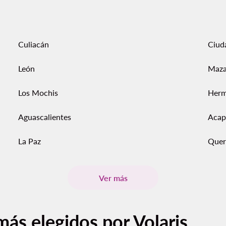
Culiacán
Ciud
León
Maza
Los Mochis
Herm
Aguascalientes
Acap
La Paz
Quer
Ver más
más elegidos por Volaris