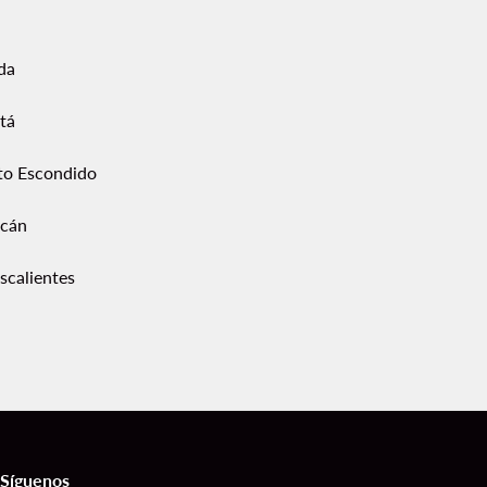
da
tá
to Escondido
acán
scalientes
Síguenos