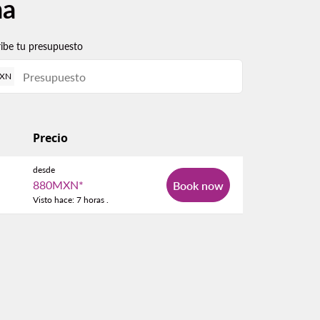
na
ribe tu presupuesto
XN
Precio
desde
880MXN
*
Book now
Visto hace: 7 horas .