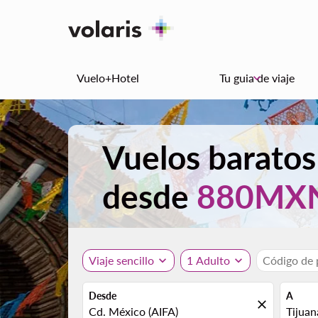
Vuelo+Hotel
Tu guia de viaje
keyboard_arrow_down
Vuelos baratos
desde
880MX
Viaje sencillo
expand_more
1 Adulto
expand_more
Código de
Desde
A
close