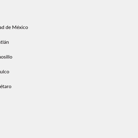
ad de México
tlán
osillo
ulco
étaro