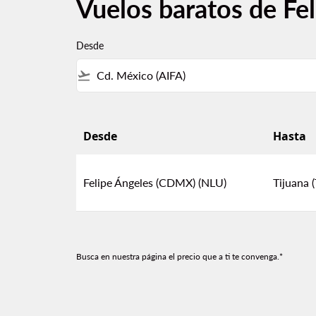
Vuelos baratos de Fe
Desde
flight_takeoff
Desde
Hasta
Vuelos baratos de Felipe Ángeles (CDMX) a T
Felipe Ángeles (CDMX) (NLU)
Tijuana (
Busca en nuestra página el precio que a ti te convenga.*