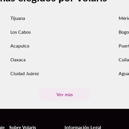
Tijuana
Méri
Los Cabos
Bogo
Acapulco
Puer
Oaxaca
Culi
Ciudad Juárez
Agua
Ver más
aje
Sobre Volaris
Información Legal