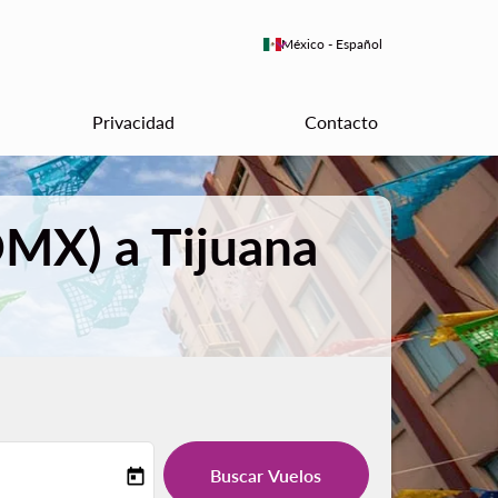
keyboard_arrow_down
México
-
Español
Privacidad
Contacto
DMX) a Tijuana
Buscar Vuelos
today
-label