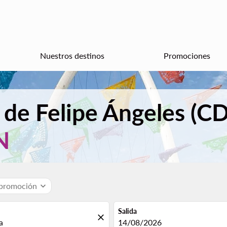
Nuestros destinos
Promociones
 de Felipe Ángeles (C
N
 promoción
expand_more
Salida
close
fc-booking-departure-date-aria
14/08/2026