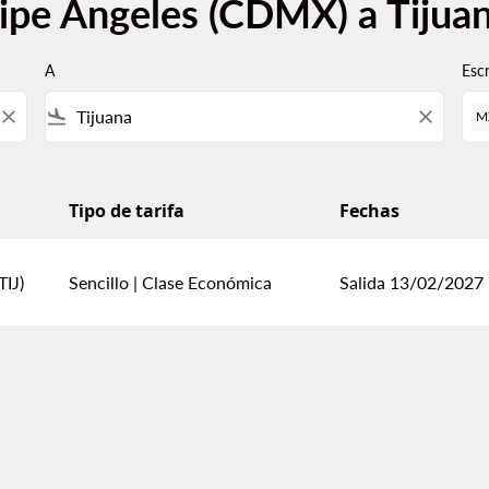
lipe Ángeles (CDMX) a Tijua
A
Esc
close
flight_land
close
M
Tipo de tarifa
Fechas
ijuana
TIJ)
Sencillo
|
Clase Económica
Salida 13/02/2027