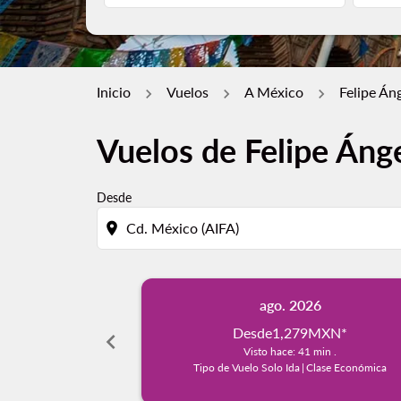
Inicio
Vuelos
A México
Felipe Án
Vuelos de Felipe Áng
Desde
location_on
ago. 2026
Desde
1,279MXN
*
chevron_left
Visto hace: 41 min .
Tipo de Vuelo Solo Ida
|
Clase Económica