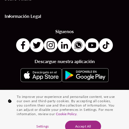
Información Legal
keyboard_arrow_down
Síguenos
Descargue nuestra aplicación
|
|
|
Destinos por Países
Destinos por Ciudades
Vuelos desde País a País
To improve your experience and personalize content, we use
our own and third-party cookies. By accepting all cookies,
|
|
Vuelos de Ciudad a Ciudad
Vuelos de Países a Ciudades
you confirm their use and the collection of information. You
can adjust or disable your preferences in Settings. For more
|
Vuelos desde Ciudades
Vuelos desde Países
information, review our
Cookie Policy.
® 2026 Volaris y su logotipo son marcas registradas de Volaris
Settings
Accept All