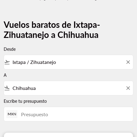
Vuelos baratos de Ixtapa-
Zihuatanejo a Chihuahua
Desde
flight_takeoff
close
A
flight_land
close
Escribe tu presupuesto
MXN