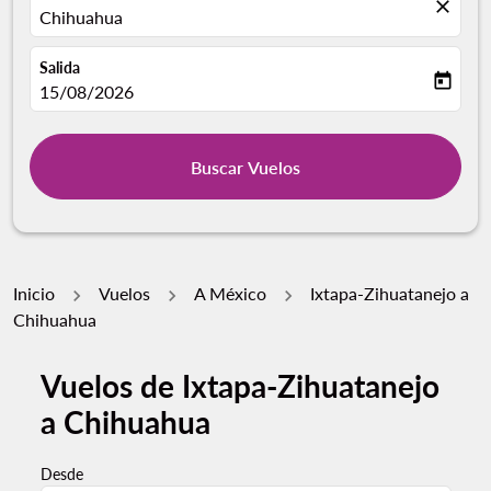
close
Chihuahua
Salida
today
fc-booking-departure-date-aria-label
15/08/2026
Buscar Vuelos
Inicio
Vuelos
A México
Ixtapa-Zihuatanejo a
Chihuahua
Vuelos de Ixtapa-Zihuatanejo
Pruebe un mes alternativo o interactúe con días indivi
a Chihuahua
Desde