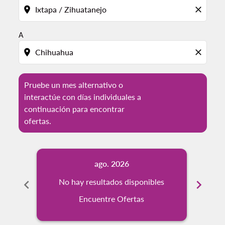
location_on
close
A
location_on
close
Pruebe un mes alternativo o
interactúe con días individuales a
continuación para encontrar
ofertas.
ago. 2026
chevron_left
No hay resultados disponibles
chevron_right
No
Encuentre Ofertas