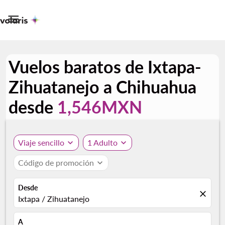

Vuelos baratos de Ixtapa-
Zihuatanejo a Chihuahua
desde
1,546MXN
Viaje sencillo
expand_more
1 Adulto
expand_more
Código de promoción
expand_more
Desde
close
Ixtapa / Zihuatanejo
A