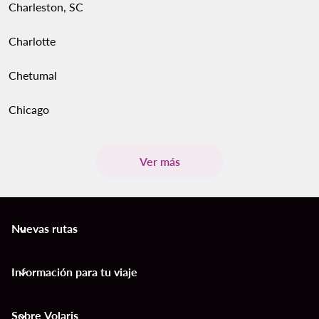
Charleston, SC
Charlotte
Chetumal
Chicago
Ver más
Nuevas rutas
keyboard_arrow_down
Información para tu viaje
keyboard_arrow_down
Sobre Volaris
keyboard_arrow_down