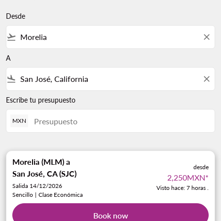
Desde
flight_takeoff
close
A
flight_land
close
Escribe tu presupuesto
MXN
Morelia (MLM)
a
desde
San José, CA (SJC)
2,250MXN
*
Salida 14/12/2026
Visto hace: 7 horas .
Sencillo
|
Clase Económica
Book now