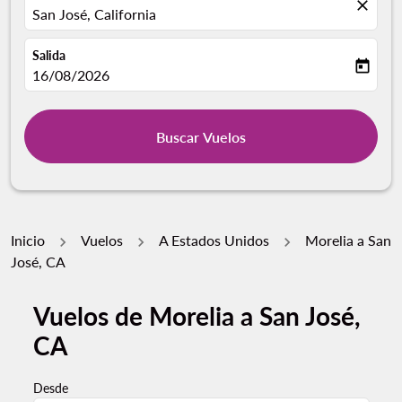
close
San José, California
Salida
today
fc-booking-departure-date-aria-label
16/08/2026
Buscar Vuelos
Inicio
Vuelos
A Estados Unidos
Morelia a San
José, CA
Vuelos de Morelia a San José,
CA
Desde