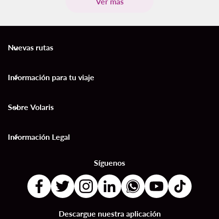
Ver más
Nuevas rutas
keyboard_arrow_down
Información para tu viaje
keyboard_arrow_down
Sobre Volaris
keyboard_arrow_down
Información Legal
keyboard_arrow_down
Síguenos
Descargue nuestra aplicación