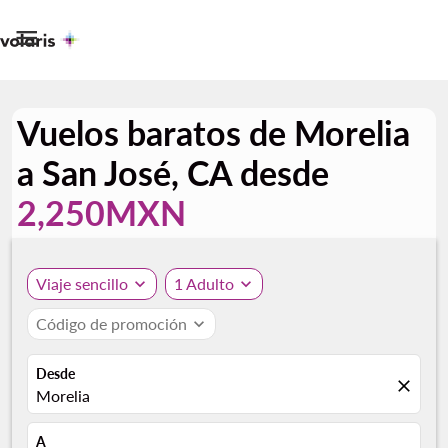

Vuelos baratos de Morelia
a San José, CA desde
2,250MXN
Viaje sencillo
expand_more
1 Adulto
expand_more
Código de promoción
expand_more
Desde
close
Morelia
A