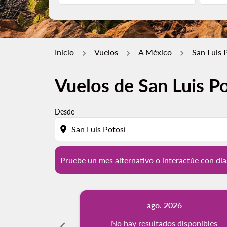
Inicio
Vuelos
A México
San Luis 
Vuelos de San Luis Po
Pruebe un mes alternativo o interactúe con d
Desde
location_on
Pruebe un mes alternativo o interactúe con día
ago. 2026
chevron_left
No hay resultados disponibles