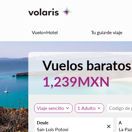
Vuelo+Hotel
Tu guia de viaje
keyboard_arrow_down
Vuelos baratos
1,239MXN
Viaje sencillo
expand_more
1 Adulto
expand_more
Código de
Desde
A
close