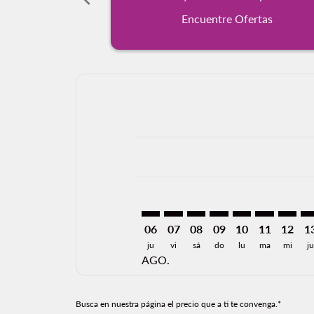
Encuentre Ofertas
Displaying fares for agosto-2026
SLP–LAP: cmp-view-offers-discla
SLP–LAP: cmp-view-offers-di
SLP–LAP: cmp-view-offer
SLP–LAP: cmp-view-o
SLP–LAP: cmp-vi
SLP–LAP: c
SLP–LA
SL
06
07
08
09
10
11
12
1
ju
vi
sá
do
lu
ma
mi
ju
AGO.
Busca en nuestra página el precio que a ti te convenga.*