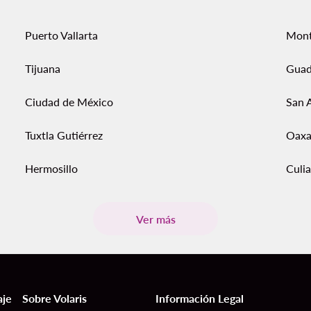
Puerto Vallarta
Mont
Tijuana
Guad
Ciudad de México
San 
Tuxtla Gutiérrez
Oaxa
Hermosillo
Culi
Ver más
aje
Sobre Volaris
Información Legal