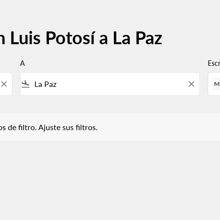
 Luis Potosí a La Paz
A
Esc
close
flight_land
close
M
iltro. Ajuste sus filtros.
 de filtro. Ajuste sus filtros.