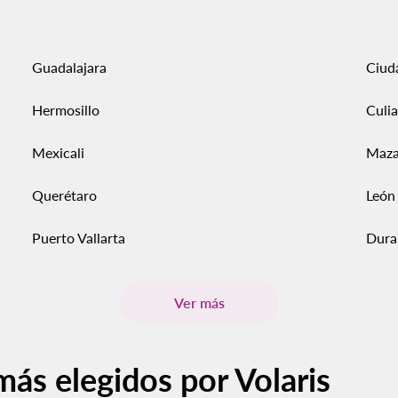
Guadalajara
Ciud
Hermosillo
Culi
Mexicali
Maza
Querétaro
León
Puerto Vallarta
Dura
Ver más
más elegidos por Volaris