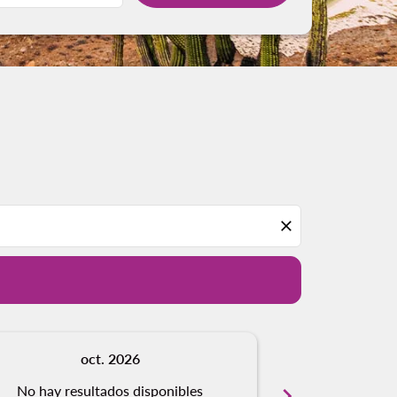
close
oct. 2026
n
No hay resultados disponibles
chevron_right
No hay resu