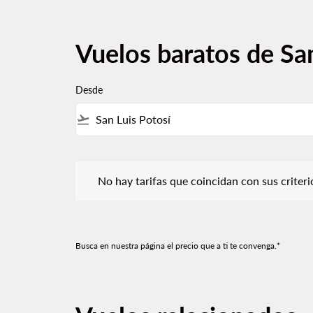
Vuelos baratos de San
Desde
flight_takeoff
No hay tarifas que coincidan con sus criterios de f
No hay tarifas que coincidan con sus criterios
Busca en nuestra página el precio que a ti te convenga.*