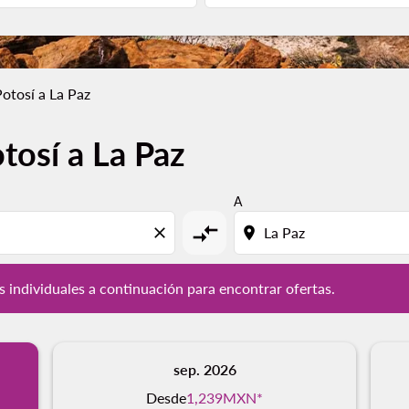
Potosí a La Paz
tosí a La Paz
ías individuales a continuación para encontrar ofertas.
A
compare_arrows
close
location_on
s individuales a continuación para encontrar ofertas.
sep. 2026
Desde
1,239MXN
*