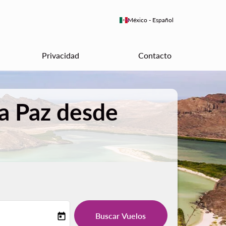
keyboard_arrow_down
México
-
Español
Privacidad
Contacto
La Paz desde
Buscar Vuelos
today
-label