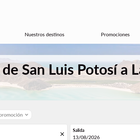
Nuestros destinos
Promociones
 de San Luis Potosí a 
 promoción
expand_more
Salida
close
fc-booking-departure-date-aria
13/08/2026