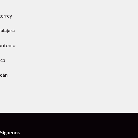
errey
alajara
Antonio
ca
acán
Síguenos