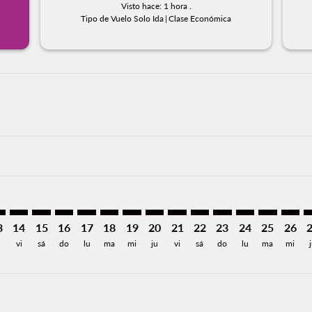
Visto hace: 1 hora .
Tipo de Vuelo Solo Ida
|
Clase Económica
imer. Encuentre Ofertas
sclaimer. Encuentre Ofertas
s-disclaimer. Encuentre Ofertas
ffers-disclaimer. Encuentre Ofertas
ew-offers-disclaimer. Encuentre Ofertas
mp-view-offers-disclaimer. Encuentre Ofertas
P: cmp-view-offers-disclaimer. Encuentre Ofertas
P–LAP: cmp-view-offers-disclaimer. Encuentre Ofertas
SLP–LAP: cmp-view-offers-disclaimer. Encuentre Ofertas
SLP–LAP: cmp-view-offers-disclaimer. Encuentre Ofer
SLP–LAP: cmp-view-offers-disclaimer. Encuentre 
SLP–LAP: cmp-view-offers-disclaimer. Encuen
SLP–LAP: cmp-view-offers-disclaimer. En
SLP–LAP: cmp-view-offers-disclaime
SLP–LAP: cmp-view-offers-discl
SLP–LAP: cmp-view-offers-d
SLP–LAP: cmp-view-offe
SLP–LAP: cmp-view-
SLP–LAP: cmp-v
SLP–LAP: 
SLP–L
S
3
14
15
16
17
18
19
20
21
22
23
24
25
26
vi
sá
do
lu
ma
mi
ju
vi
sá
do
lu
ma
mi