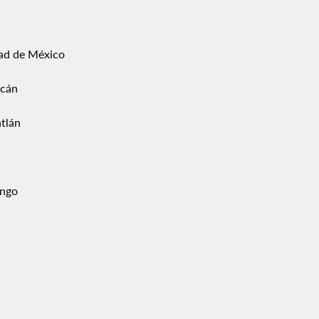
ad de México
acán
tlán
ngo