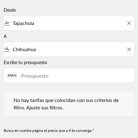
Desde
flight_takeoff
close
A
flight_land
close
Escribe tu presupuesto
MXN
No hay tarifas que coincidan con sus criterios de filtro. Ajuste s
No hay tarifas que coincidan con sus criterios de
filtro. Ajuste sus filtros.
Busca en nuestra página el precio que a ti te convenga.*