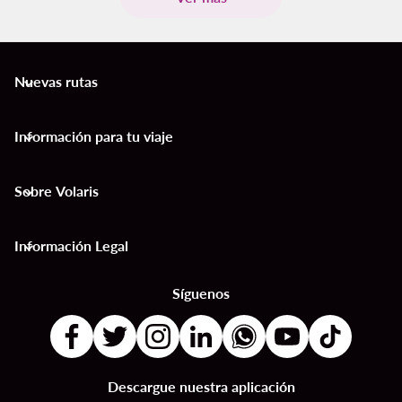
Nuevas rutas
keyboard_arrow_down
Información para tu viaje
keyboard_arrow_down
Sobre Volaris
keyboard_arrow_down
Información Legal
keyboard_arrow_down
Síguenos
Descargue nuestra aplicación