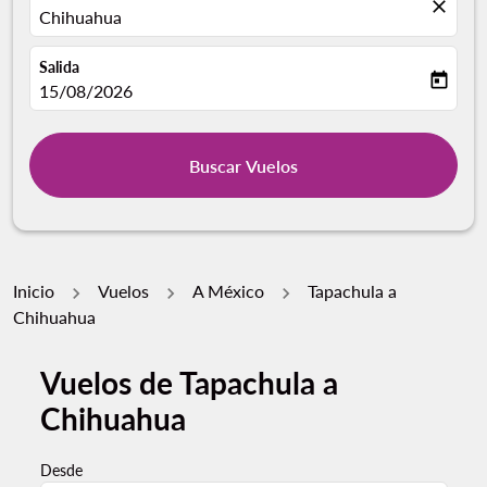
close
Chihuahua
Salida
today
fc-booking-departure-date-aria-label
15/08/2026
Buscar Vuelos
Inicio
Vuelos
A México
Tapachula a
Chihuahua
Vuelos de Tapachula a
Chihuahua
Desde