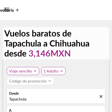

Vuelos baratos de
Tapachula a Chihuahua
desde
3,146MXN
Viaje sencillo
expand_more
1 Adulto
expand_more
Código de promoción
expand_more
Desde
close
Tapachula
A