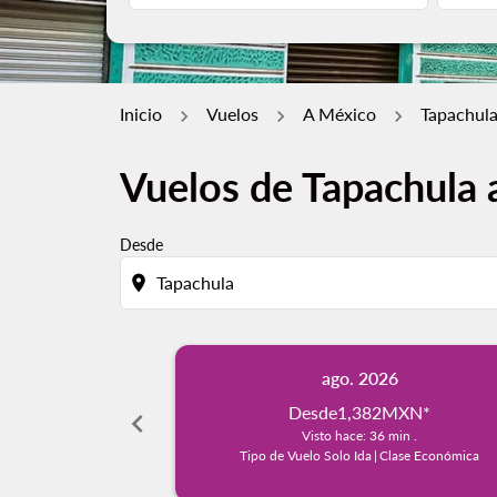
Inicio
Vuelos
A México
Tapachula
Vuelos de Tapachula 
Desde
location_on
ago. 2026
Desde
1,382MXN
*
chevron_left
Visto hace: 36 min .
Tipo de Vuelo Solo Ida
|
Clase Económica