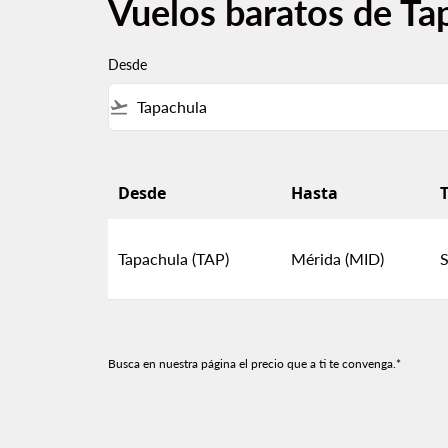
Vuelos baratos de Ta
Desde
flight_takeoff
Desde
Hasta
T
Vuelos baratos de Tapachula a Mérida
Tapachula (TAP)
Mérida (MID)
S
Busca en nuestra página el precio que a ti te convenga.*