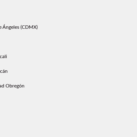
pe Ángeles (CDMX)
cali
acán
ad Obregón