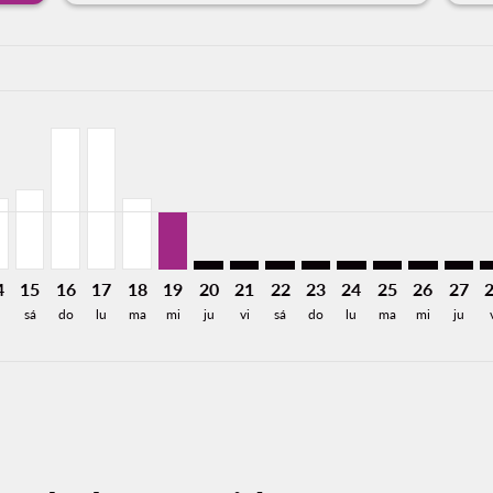
a-label 4.2KMXN
229MXN
e 3,277MXN
Desde 2,479MXN
26: Desde 2,479MXN
8/2026: Desde 2,844MXN
2/08/2026: Desde 2,479MXN
D, 13/08/2026: Desde 1,905MXN
P–MID, 14/08/2026: Desde 1,691MXN
TAP–MID, 15/08/2026: Desde 1,905MXN
TAP–MID, 16/08/2026: Desde 3,335MXN
TAP–MID, 17/08/2026: Desde 3,335MXN
TAP–MID, 18/08/2026: Desde 1,691MXN
TAP–MID, 19/08/2026: Desde 1,382MXN
TAP–MID: cmp-view-offers-disclaime
TAP–MID: cmp-view-offers-discl
TAP–MID: cmp-view-offers-d
TAP–MID: cmp-view-offe
TAP–MID: cmp-view-
TAP–MID: cmp-
TAP–MID: 
TAP–M
T
a-label 1.4KMXN
4
15
16
17
18
19
20
21
22
23
24
25
26
27
sá
do
lu
ma
mi
ju
vi
sá
do
lu
ma
mi
ju