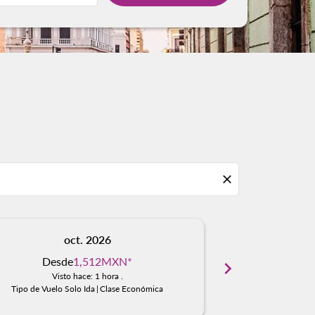
close
oct. 2026
n
Desde
1,512MXN
*
Desd
chevron_right
Visto hace: 1 hora .
Visto
Tipo de Vuelo Solo Ida
|
Clase Económica
Tipo de Vuelo S