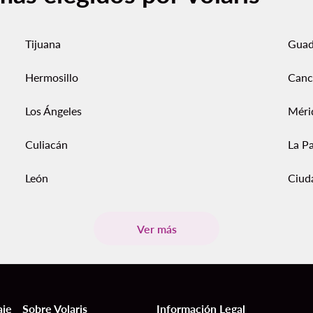
Tijuana
Guad
Hermosillo
Canc
Los Ángeles
Méri
Culiacán
La P
León
Ciud
Ver más
aje
Sobre Volaris
Información Legal