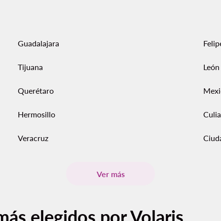
Guadalajara
Feli
Tijuana
León
Querétaro
Mexi
Hermosillo
Culi
Veracruz
Ciud
Ver más
más elegidos por Volaris