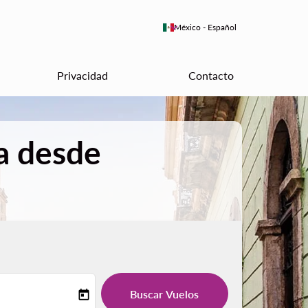
keyboard_arrow_down
México
-
Español
Privacidad
Contacto
a desde
Buscar Vuelos
today
-label