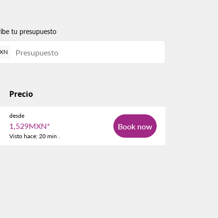
ribe tu presupuesto
XN
Precio
desde
1,529MXN
*
Book now
Visto hace: 20 min .