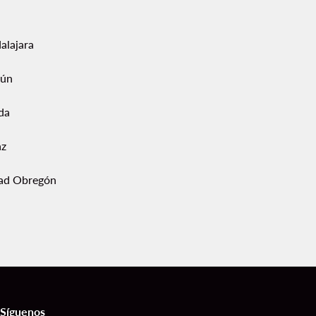
alajara
ún
da
az
ad Obregón
Síguenos