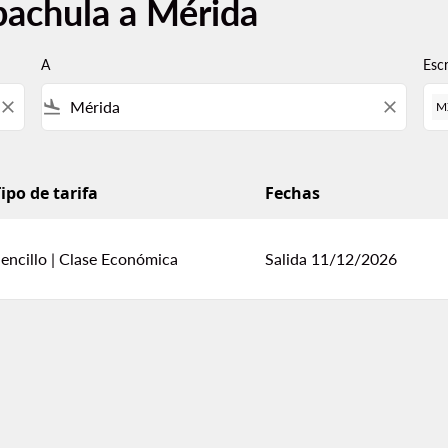
pachula a Mérida
A
Esc
close
flight_land
close
M
ipo de tarifa
Fechas
encillo
|
Clase Económica
Salida 11/12/2026