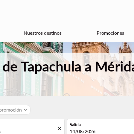
Nuestros destinos
Promociones
 de Tapachula a Mérid
 promoción
expand_more
Salida
close
fc-booking-departure-date-aria
14/08/2026