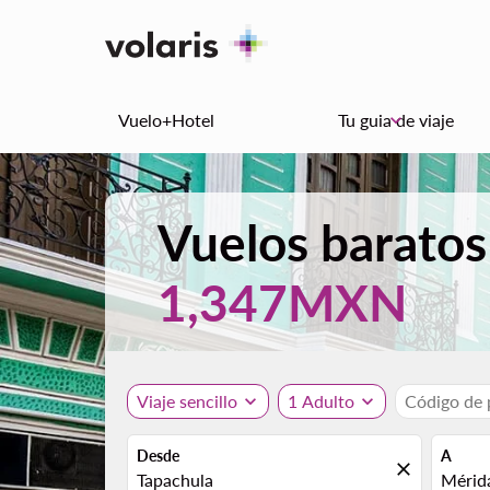
Vuelo+Hotel
Tu guia de viaje
keyboard_arrow_down
Vuelos baratos
1,347MXN
Viaje sencillo
expand_more
1 Adulto
expand_more
Código de
Desde
A
close