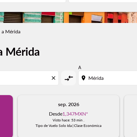
 a Mérida
a Mérida
A
compare_arrows
close
location_on
sep. 2026
Desde
1,347MXN
*
Visto hace: 53 min .
Tipo de Vuelo Solo Ida
|
Clase Económica